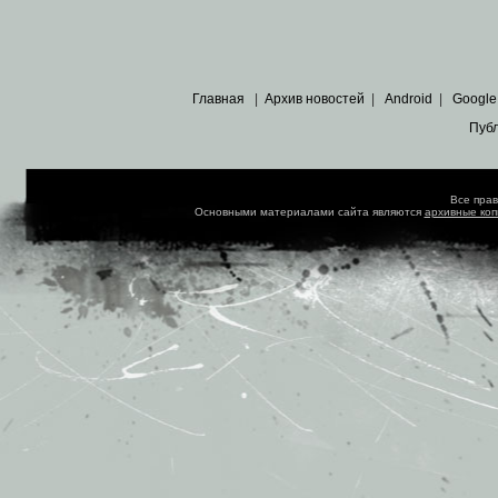
Главная
|
Архив новостей
|
Android
|
Google
Пуб
Все пра
Основными материалами сайта являются
архивные ко