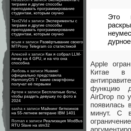
тиграми и другие способы
преподавать программирование
студентам, которым скучно
Это п
Text2Vid
к записи
Эксперименты с
раскры
тиграми и другие способы
преподавать программирование
неуме
студентам, которым скучно
дурное
всым
к записи
Развёртывание своего
MTProxy Telegram со статистикой
Алексей
к записи
Как я собрал LLM-
печку на 4 GPU, и на что она
Apple огра
способна
Китае в
Любовь
к записи
Huawei
официально представила
антиправи
HarmonyOS 7: какие смартфоны
получат её первыми
функцию д
Артем
к записи
Бесплатные боты,
AirDrop по 
чтобы раздеть девушку по фото в
2024
появилась 
sasha
к записи
Майнинг биткоинов
минут. С 
на 55-летнем ветеране IBM 1401
ограниче
Roman
к записи
Реализация ModBus
RTU Slave на stm32
аргументир