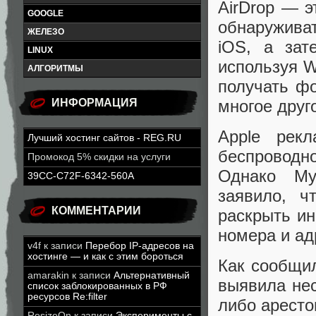
AirDrop — э
GOOGLE
обнаружива
ЖЕЛЕЗО
iOS, а зат
LINUX
используя W
АЛГОРИТМЫ
получать фо
многое друг
ИНФОРМАЦИЯ
Apple рекл
Лучший хостинг сайтов - REG.RU
беспровод
Промокод 5% скидки на услуги
Однако Му
39CC-C72F-6342-560A
заявило, ч
КОММЕНТАРИИ
раскрыть и
номера и ад
v4f
к записи
Перебор IP-адресов на
хостинге — и как с этим бороться
Как сообщи
amarakin
к записи
Альтернативный
выявила нес
список заблокированных в РФ
ресурсов Re:filter
либо аресто
ResizeOn
к записи
Эксперименты с