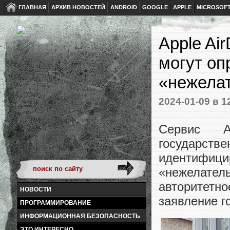
ГЛАВНАЯ
АРХИВ НОВОСТЕЙ
ANDROID
GOOGLE
APPLE
MICROSOF
Apple Ai
могут оп
«нежела
2024-01-09
в 1
Сервис A
государст
идентифиц
«нежелател
авторитет
НОВОСТИ
заявление г
ПРОГРАММИРОВАНИЕ
ИНФОРМАЦИОННАЯ БЕЗОПАСНОСТЬ
ЭТО ИНТЕРЕСНО