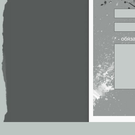
* - обя