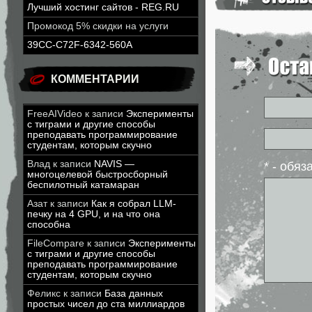
Лучший хостинг сайтов - REG.RU
Промокод 5% скидки на услуги
39CC-C72F-6342-560A
КОММЕНТАРИИ
FreeAIVideo
к записи
Эксперименты
с тиграми и другие способы
преподавать программирование
студентам, которым скучно
Влад
к записи
NAVIS —
* - обя
многоцелевой быстросборный
беспилотный катамаран
Азат
к записи
Как я собрал LLM-
печку на 4 GPU, и на что она
способна
FileCompare
к записи
Эксперименты
с тиграми и другие способы
преподавать программирование
студентам, которым скучно
Феликс
к записи
База данных
простых чисел до ста миллиардов