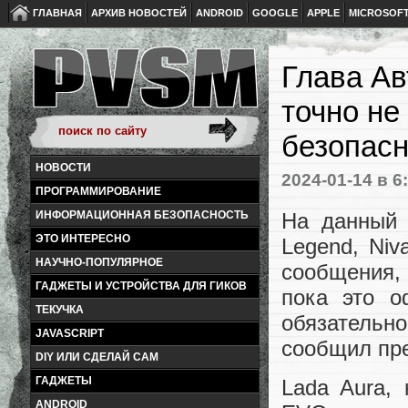
ГЛАВНАЯ
АРХИВ НОВОСТЕЙ
ANDROID
GOOGLE
APPLE
MICROSOF
Глава Ав
точно не
безопасн
НОВОСТИ
2024-01-14
в 6
ПРОГРАММИРОВАНИЕ
На данный 
ИНФОРМАЦИОННАЯ БЕЗОПАСНОСТЬ
ЭТО ИНТЕРЕСНО
Legend, Niv
НАУЧНО-ПОПУЛЯРНОЕ
сообщения, 
ГАДЖЕТЫ И УСТРОЙСТВА ДЛЯ ГИКОВ
пока это о
ТЕКУЧКА
обязатель
JAVASCRIPT
сообщил пр
DIY ИЛИ СДЕЛАЙ САМ
ГАДЖЕТЫ
Lada Aura,
ANDROID