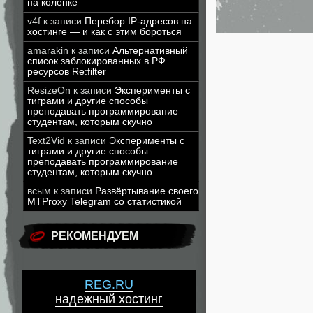
на коленке
v4f
к записи
Перебор IP-адресов на
хостинге — и как с этим бороться
amarakin
к записи
Альтернативный
список заблокированных в РФ
ресурсов Re:filter
ResizeOn
к записи
Эксперименты с
тиграми и другие способы
преподавать программирование
студентам, которым скучно
Text2Vid
к записи
Эксперименты с
тиграми и другие способы
преподавать программирование
студентам, которым скучно
всым
к записи
Развёртывание своего
MTProxy Telegram со статистикой
РЕКОМЕНДУЕМ
REG.RU
надежный хостинг