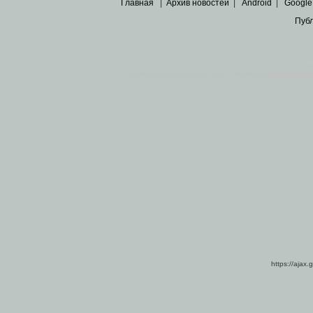
Главная
|
Архив новостей
|
Android
|
Google
Пуб
Все пра
Основными материалами сайта являются
архивные ко
https://ajax.