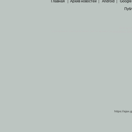
Главная
|
Архив новостей
|
Android
|
Google
Пуб
Все пра
Основными материалами сайта являются
архивные ко
https://ajax.