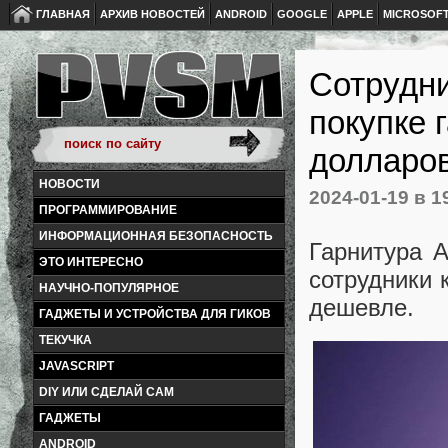
ГЛАВНАЯ
АРХИВ НОВОСТЕЙ
ANDROID
GOOGLE
APPLE
MICROSOF
Сотрудни
покупке 
долларо
НОВОСТИ
2024-01-19
в 1
ПРОГРАММИРОВАНИЕ
ИНФОРМАЦИОННАЯ БЕЗОПАСНОСТЬ
Гарнитура A
ЭТО ИНТЕРЕСНО
сотрудники 
НАУЧНО-ПОПУЛЯРНОЕ
дешевле.
ГАДЖЕТЫ И УСТРОЙСТВА ДЛЯ ГИКОВ
ТЕКУЧКА
JAVASCRIPT
DIY ИЛИ СДЕЛАЙ САМ
ГАДЖЕТЫ
ANDROID