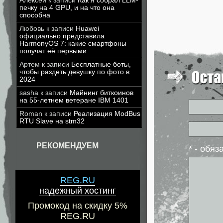
Алексей
к записи
Как я собрал LLM-
печку на 4 GPU, и на что она
способна
Любовь
к записи
Huawei
официально представила
HarmonyOS 7: какие смартфоны
получат её первыми
Артем
к записи
Бесплатные боты,
чтобы раздеть девушку по фото в
2024
sasha
к записи
Майнинг биткоинов
на 55-летнем ветеране IBM 1401
Roman
к записи
Реализация ModBus
RTU Slave на stm32
РЕКОМЕНДУЕМ
* - обя
REG.RU
надежный хостинг
Промокод на скидку 5%
REG.RU