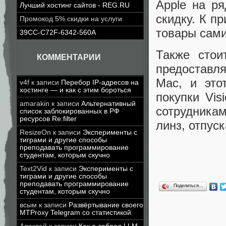
Apple на р
Лучший хостинг сайтов - REG.RU
скидку. К п
Промокод 5% скидки на услуги
товары сами
39CC-C72F-6342-560A
Также стои
КОММЕНТАРИИ
предоставля
Mac, и это
v4f
к записи
Перебор IP-адресов на
хостинге — и как с этим бороться
покупки Vis
amarakin
к записи
Альтернативный
сотрудника
список заблокированных в РФ
ресурсов Re:filter
линз, отпус
ResizeOn
к записи
Эксперименты с
тиграми и другие способы
преподавать программирование
студентам, которым скучно
Text2Vid
к записи
Эксперименты с
тиграми и другие способы
преподавать программирование
Поделиться…
студентам, которым скучно
всым
к записи
Развёртывание своего
MTProxy Telegram со статистикой