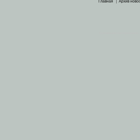
Главная
|
Архив ново
Основными материалами 