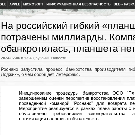
GLE
APPLE
MICROSOFT
ИНФОРМАЦИОННАЯ БЕЗОПАСНОСТЬ
ВЕБ – РАЗР
На российский гибкий «план
потрачены миллиарды. Комп
обанкротилась, планшета не
2024-02-06
в 12:43
, рубрики:
Новости
Роснано запустила процесс банкротства производителя ги
Лоджик», о чем сообщает Интерфакс.
Инициирование процедуры банкротства ООО "Пл
завершением оценки перспектив восстановления пла
проведенной командой "Роснано" для возврата пе
Мероприятие реализуется в рамках плана работы с 
обусловлено требованиями законодательства, 
оптимизации налоговых обязательств.