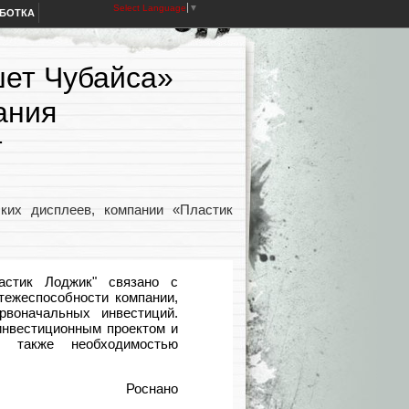
Select Language
▼
АБОТКА
шет Чубайса»
ания
т
бких дисплеев, компании «Пластик
астик Лоджик" связано с
тежеспособности компании,
рвоначальных инвестиций.
инвестиционным проектом и
а также необходимостью
Роснано