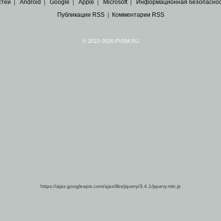
стей
|
Android
|
Google
|
Apple
|
Microsoft
|
Информационная безопасно
Публикации RSS
|
Комментарии RSS
© 2010-2026 PVSM.RU
Все права на материалы принадлежат их авторам.
сайта являются
архивные копии материалов
по ИТ тематике Рунета, взятые
из открытых и 
https://ajax.googleapis.com/ajax/libs/jquery/3.4.1/jquery.min.js