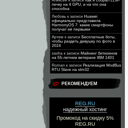
Алексей
к записи
Как я собрал LLM-
печку на 4 GPU, и на что она
способна
Любовь
к записи
Huawei
официально представила
HarmonyOS 7: какие смартфоны
получат её первыми
Артем
к записи
Бесплатные боты,
чтобы раздеть девушку по фото в
2024
sasha
к записи
Майнинг биткоинов
на 55-летнем ветеране IBM 1401
Roman
к записи
Реализация ModBus
RTU Slave на stm32
РЕКОМЕНДУЕМ
REG.RU
надежный хостинг
Промокод на скидку 5%
REG.RU