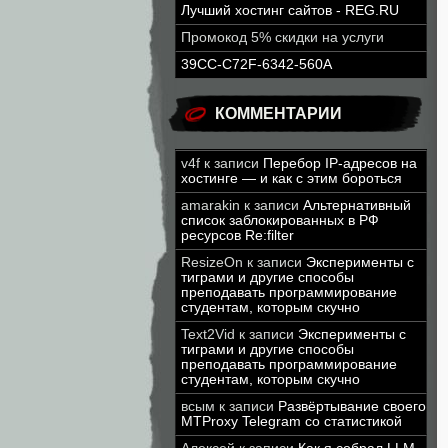
Лучший хостинг сайтов - REG.RU
Промокод 5% скидки на услуги
39CC-C72F-6342-560A
КОММЕНТАРИИ
v4f
к записи
Перебор IP-адресов на
хостинге — и как с этим бороться
amarakin
к записи
Альтернативный
список заблокированных в РФ
ресурсов Re:filter
ResizeOn
к записи
Эксперименты с
тиграми и другие способы
преподавать программирование
студентам, которым скучно
Text2Vid
к записи
Эксперименты с
тиграми и другие способы
преподавать программирование
студентам, которым скучно
всым
к записи
Развёртывание своего
MTProxy Telegram со статистикой