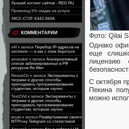
Лучший хостинг сайтов - REG.RU
Промокод 5% скидки на услуги
39CC-C72F-6342-560A
КОММЕНТАРИИ
Фото: Qilai 
Однако офи
v4f
к записи
Перебор IP-адресов на
еще слишк
хостинге — и как с этим бороться
amarakin
к записи
Альтернативный
лицензию 
список заблокированных в РФ
безопасност
ресурсов Re:filter
ResizeOn
к записи
Эксперименты с
тиграми и другие способы
С октября п
преподавать программирование
Пекина пол
студентам, которым скучно
можно испол
Text2Vid
к записи
Эксперименты с
тиграми и другие способы
преподавать программирование
студентам, которым скучно
всым
к записи
Развёртывание своего
MTProxy Telegram со статистикой