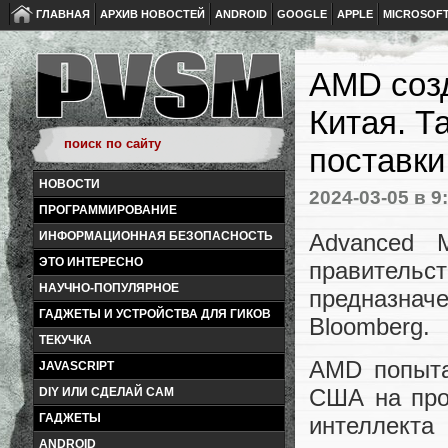
ГЛАВНАЯ
АРХИВ НОВОСТЕЙ
ANDROID
GOOGLE
APPLE
MICROSOF
AMD соз
Китая. Т
поставки
НОВОСТИ
2024-03-05
в 9
ПРОГРАММИРОВАНИЕ
Advanced 
ИНФОРМАЦИОННАЯ БЕЗОПАСНОСТЬ
ЭТО ИНТЕРЕСНО
правитель
НАУЧНО-ПОПУЛЯРНОЕ
предназнач
ГАДЖЕТЫ И УСТРОЙСТВА ДЛЯ ГИКОВ
Bloomberg.
ТЕКУЧКА
AMD попыта
JAVASCRIPT
США на про
DIY ИЛИ СДЕЛАЙ САМ
ГАДЖЕТЫ
интеллек
ANDROID