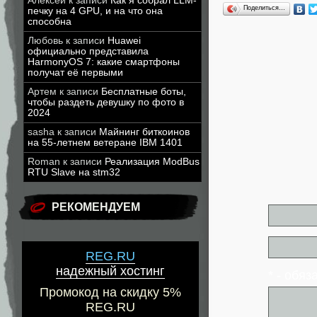
Алексей
к записи
Как я собрал LLM-
Поделиться…
печку на 4 GPU, и на что она
способна
Любовь
к записи
Huawei
официально представила
HarmonyOS 7: какие смартфоны
получат её первыми
Артем
к записи
Бесплатные боты,
чтобы раздеть девушку по фото в
2024
sasha
к записи
Майнинг биткоинов
на 55-летнем ветеране IBM 1401
Roman
к записи
Реализация ModBus
RTU Slave на stm32
РЕКОМЕНДУЕМ
REG.RU
надежный хостинг
* - обя
Промокод на скидку 5%
REG.RU