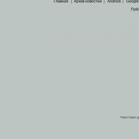
Главная
|
Архив новостей
|
Android
|
Google
Пуб
Все пра
Основными материалами сайта являются
архивные ко
https://ajax.