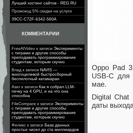
Лучший хостинг сайтов - REG.RU
Промокод 5% скидки на услуги
39CC-C72F-6342-560A
КОММЕНТАРИИ
FreeAIVideo
к записи
Эксперименты
с тиграми и другие способы
преподавать программирование
студентам, которым скучно
Oppo Pad 3
Влад
к записи
NAVIS —
USB-C для 
многоцелевой быстросборный
беспилотный катамаран
мае.
Азат
к записи
Как я собрал LLM-
печку на 4 GPU, и на что она
Digital Cha
способна
даты выхода
FileCompare
к записи
Эксперименты
с тиграми и другие способы
преподавать программирование
студентам, которым скучно
Феликс
к записи
База данных
простых чисел до ста миллиардов