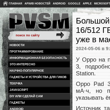
ГЛАВНАЯ
АРХИВ НОВОСТЕЙ
ANDROID
GOOGLE
APPLE
MICROSOF
Большой 
16/512 Г
уже в ма
НОВОСТИ
2024-05-06
в 9
ПРОГРАММИРОВАНИЕ
У Oppo на 
ИНФОРМАЦИОННАЯ БЕЗОПАСНОСТЬ
ЭТО ИНТЕРЕСНО
3, подробн
НАУЧНО-ПОПУЛЯРНОЕ
Station.
ГАДЖЕТЫ И УСТРОЙСТВА ДЛЯ ГИКОВ
Oppo Pad 3
ТЕКУЧКА
мА·ч, но п
JAVASCRIPT
указывать ё
DIY ИЛИ СДЕЛАЙ САМ
ГАДЖЕТЫ
Источник т
ANDROID