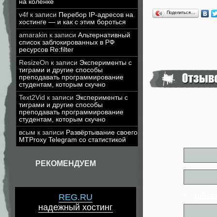
на коленке
Поделиться…
v4f
к записи
Перебор IP-адресов на
хостинге — и как с этим бороться
amarakin
к записи
Альтернативный
список заблокированных в РФ
ресурсов Re:filter
ResizeOn
к записи
Эксперименты с
тиграми и другие способы
преподавать программирование
студентам, которым скучно
Text2Vid
к записи
Эксперименты с
тиграми и другие способы
преподавать программирование
студентам, которым скучно
всым
к записи
Развёртывание своего
MTProxy Telegram со статистикой
РЕКОМЕНДУЕМ
* - обя
REG.RU
надежный хостинг