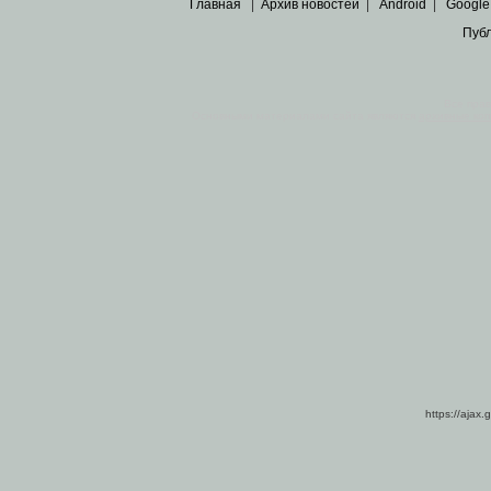
Главная
|
Архив новостей
|
Android
|
Google
Пуб
Все пра
Основными материалами сайта являются
архивные ко
https://ajax.