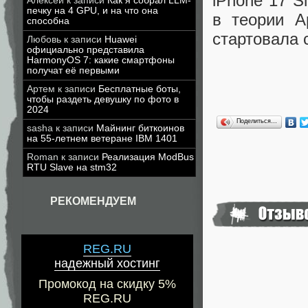
iPhone 17 S
Алексей
к записи
Как я собрал LLM-
печку на 4 GPU, и на что она
в теории A
способна
стартовала 
Любовь
к записи
Huawei
официально представила
HarmonyOS 7: какие смартфоны
получат её первыми
Артем
к записи
Бесплатные боты,
чтобы раздеть девушку по фото в
2024
Поделиться…
sasha
к записи
Майнинг биткоинов
на 55-летнем ветеране IBM 1401
Roman
к записи
Реализация ModBus
RTU Slave на stm32
РЕКОМЕНДУЕМ
REG.RU
надежный хостинг
Промокод на скидку 5%
REG.RU