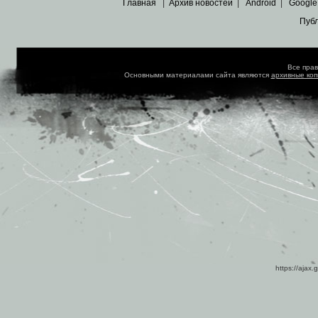
Главная
|
Архив новостей
|
Android
|
Google
Пуб
Все пра
Основными материалами сайта являются
архивные ко
https://ajax.