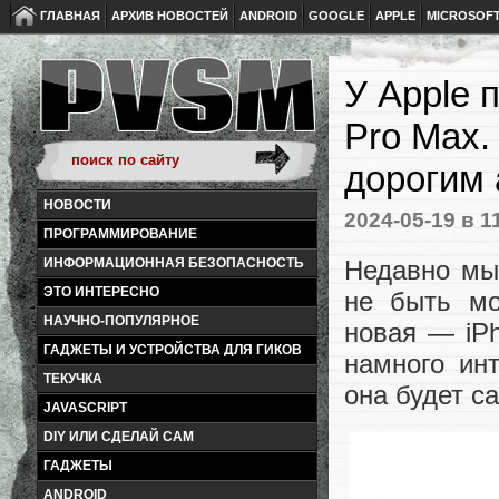
ГЛАВНАЯ
АРХИВ НОВОСТЕЙ
ANDROID
GOOGLE
APPLE
MICROSOF
У Apple 
Pro Max.
дорогим
НОВОСТИ
2024-05-19
в 1
ПРОГРАММИРОВАНИЕ
Недавно м
ИНФОРМАЦИОННАЯ БЕЗОПАСНОСТЬ
ЭТО ИНТЕРЕСНО
не быть мо
НАУЧНО-ПОПУЛЯРНОЕ
новая — iPh
ГАДЖЕТЫ И УСТРОЙСТВА ДЛЯ ГИКОВ
намного ин
ТЕКУЧКА
она будет с
JAVASCRIPT
DIY ИЛИ СДЕЛАЙ САМ
ГАДЖЕТЫ
ANDROID