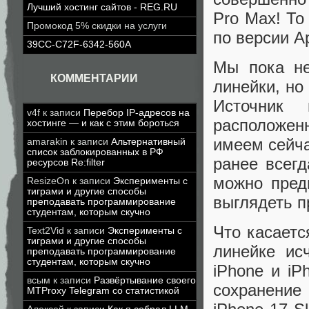
Лучший хостинг сайтов - REG.RU
Pro Max! То
Промокод 5% скидки на услуги
по версии A
39CC-C72F-6342-560A
Мы пока не
КОММЕНТАРИИ
линейки, но
Источник
v4f
к записи
Перебор IP-адресов на
расположен
хостинге — и как с этим бороться
имеем сейча
amarakin
к записи
Альтернативный
список заблокированных в РФ
ранее всегд
ресурсов Re:filter
можно пред
ResizeOn
к записи
Эксперименты с
тиграми и другие способы
выглядеть п
преподавать программирование
студентам, которым скучно
Что касаетс
Text2Vid
к записи
Эксперименты с
тиграми и другие способы
линейке ис
преподавать программирование
студентам, которым скучно
iPhone и iP
всым
к записи
Развёртывание своего
сохранение 
MTProxy Telegram со статистикой