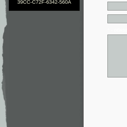
39CC-C72F-6342-560A
* - обя