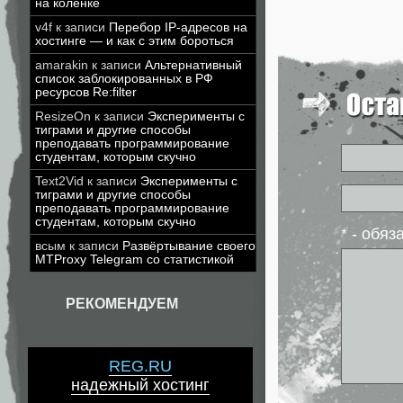
на коленке
v4f
к записи
Перебор IP-адресов на
хостинге — и как с этим бороться
amarakin
к записи
Альтернативный
список заблокированных в РФ
ресурсов Re:filter
ResizeOn
к записи
Эксперименты с
тиграми и другие способы
преподавать программирование
студентам, которым скучно
Text2Vid
к записи
Эксперименты с
тиграми и другие способы
преподавать программирование
студентам, которым скучно
* - обя
всым
к записи
Развёртывание своего
MTProxy Telegram со статистикой
РЕКОМЕНДУЕМ
REG.RU
надежный хостинг