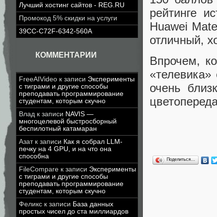
Лучший хостинг сайтов - REG.RU
рейтинге ис
Промокод 5% скидки на услуги
Huawei Mate
39CC-C72F-6342-560A
отличный, х
КОММЕНТАРИИ
Впрочем, к
«телевика»
FreeAIVideo
к записи
Эксперименты
очень близ
с тиграми и другие способы
преподавать программирование
цветопереда
студентам, которым скучно
Влад
к записи
NAVIS —
многоцелевой быстросборный
беспилотный катамаран
Азат
к записи
Как я собрал LLM-
печку на 4 GPU, и на что она
способна
Поделиться…
FileCompare
к записи
Эксперименты
с тиграми и другие способы
преподавать программирование
студентам, которым скучно
Феликс
к записи
База данных
простых чисел до ста миллиардов