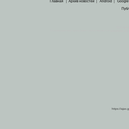
Главная
|
Архив новостей
|
Android
|
Google
Пуб
Все пра
Основными материалами сайта являются
архивные ко
https://ajax.