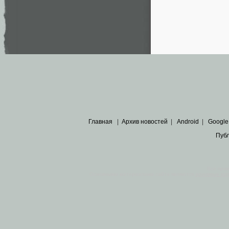
Главная
|
Архив новостей
|
Android
|
Google
Пуб
Все пра
Основными материалами сайта являются
архивные ко