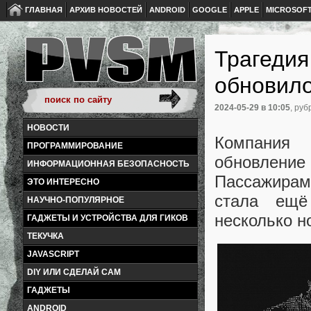
ГЛАВНАЯ
АРХИВ НОВОСТЕЙ
ANDROID
GOOGLE
APPLE
MICROSOF
Трагедия
обновил
2024-05-29
в 10:05
, руб
НОВОСТИ
Компания 
ПРОГРАММИРОВАНИЕ
обновление
ИНФОРМАЦИОННАЯ БЕЗОПАСНОСТЬ
Пассажирам
ЭТО ИНТЕРЕСНО
стала ещё
НАУЧНО-ПОПУЛЯРНОЕ
несколько н
ГАДЖЕТЫ И УСТРОЙСТВА ДЛЯ ГИКОВ
ТЕКУЧКА
JAVASCRIPT
DIY ИЛИ СДЕЛАЙ САМ
ГАДЖЕТЫ
ANDROID