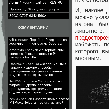
Лучший хостинг сайтов - REG.RU
И, наконец
Промокод 5% скидки на услуги
39CC-C72F-6342-560A
можно указа
вагона бы
КОММЕНТАРИИ
животного
предосторо
v4f
к записи
Перебор IP-адресов на
избежать п
хостинге — и как с этим бороться
которого в
amarakin
к записи
Альтернативный
список заблокированных в РФ
мертвым.
ресурсов Re:filter
ResizeOn
к записи
Эксперименты с
тиграми и другие способы
преподавать программирование
студентам, которым скучно
Text2Vid
к записи
Эксперименты с
тиграми и другие способы
преподавать программирование
студентам, которым скучно
всым
к записи
Развёртывание своего
MTProxy Telegram со статистикой