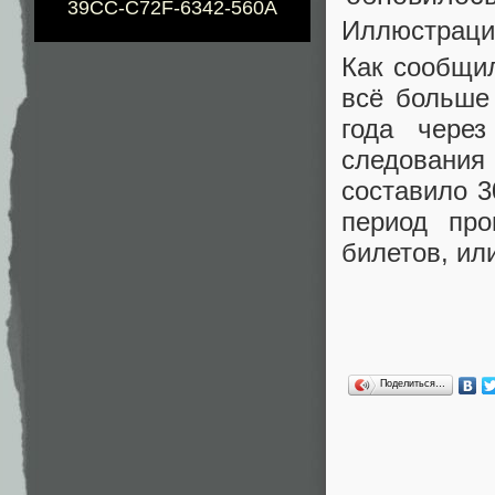
39CC-C72F-6342-560A
Иллюстраци
Как сообщи
всё больше
года чере
следовани
составило 3
период пр
билетов, ил
Поделиться…