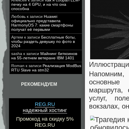
Алексей
к записи
Как я собрал LLM-
печку на 4 GPU, и на что она
способна
Любовь
к записи
Huawei
официально представила
HarmonyOS 7: какие смартфоны
получат её первыми
Артем
к записи
Бесплатные боты,
чтобы раздеть девушку по фото в
2024
sasha
к записи
Майнинг биткоинов
на 55-летнем ветеране IBM 1401
Иллюстраци
Roman
к записи
Реализация ModBus
RTU Slave на stm32
Напомним,
основные 
РЕКОМЕНДУЕМ
маршрута, 
услуг, по
REG.RU
вокзалах, о
надежный хостинг
Промокод на скидку 5%
REG.RU