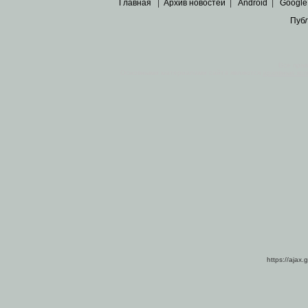
Главная
|
Архив новостей
|
Android
|
Google
Пуб
Все пра
Основными материалами сайта являются
архивные ко
https://ajax.