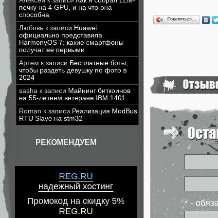
Алексей
к записи
Как я собрал LLM-
печку на 4 GPU, и на что она
способна
Поделиться…
Любовь
к записи
Huawei
официально представила
HarmonyOS 7: какие смартфоны
получат её первыми
Артем
к записи
Бесплатные боты,
чтобы раздеть девушку по фото в
2024
sasha
к записи
Майнинг биткоинов
на 55-летнем ветеране IBM 1401
Roman
к записи
Реализация ModBus
RTU Slave на stm32
РЕКОМЕНДУЕМ
REG.RU
надежный хостинг
Промокод на скидку 5%
* - обя
REG.RU