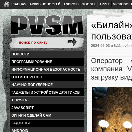
ГЛАВНАЯ
АРХИВ НОВОСТЕЙ
ANDROID
GOOGLE
APPLE
MICROSOF
«Билайн»
пользова
2024-06-03
в 8:11
, рубр
НОВОСТИ
Оператор 
ПРОГРАММИРОВАНИЕ
компания V
ИНФОРМАЦИОННАЯ БЕЗОПАСНОСТЬ
загрузку ви
ЭТО ИНТЕРЕСНО
НАУЧНО-ПОПУЛЯРНОЕ
ГАДЖЕТЫ И УСТРОЙСТВА ДЛЯ ГИКОВ
ТЕКУЧКА
JAVASCRIPT
DIY ИЛИ СДЕЛАЙ САМ
ГАДЖЕТЫ
ANDROID