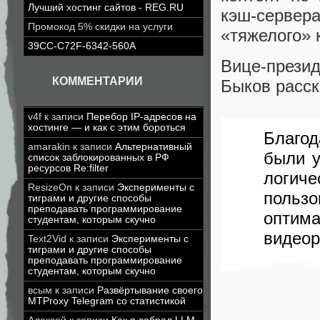
Лучший хостинг сайтов - REG.RU
кэш-сервера
Промокод 5% скидки на услуги
«тяжелого» 
39CC-C72F-6342-560A
Вице-презид
КОММЕНТАРИИ
Быков расск
v4f
к записи
Перебор IP-адресов на
хостинге — и как с этим бороться
Благод
amarakin
к записи
Альтернативный
были у
список заблокированных в РФ
ресурсов Re:filter
логич
ResizeOn
к записи
Эксперименты с
польз
тиграми и другие способы
преподавать программирование
оптим
студентам, которым скучно
видеор
Text2Vid
к записи
Эксперименты с
тиграми и другие способы
преподавать программирование
студентам, которым скучно
всым
к записи
Развёртывание своего
MTProxy Telegram со статистикой