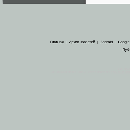
Главная
|
Архив новостей
|
Android
|
Google
Пуб
Все пра
Основными материалами сайта являются
архивные ко