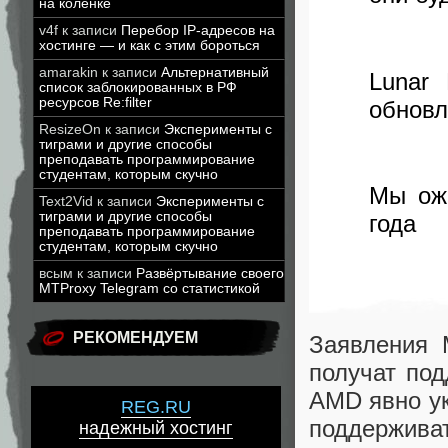
на коленке
v4f
к записи
Перебор IP-адресов на
хостинге — и как с этим бороться
amarakin
к записи
Альтернативный
Lunar 
список заблокированных в РФ
ресурсов Re:filter
обновл
ResizeOn
к записи
Эксперименты с
тиграми и другие способы
преподавать программирование
студентам, которым скучно
Мы ожи
Text2Vid
к записи
Эксперименты с
тиграми и другие способы
года
преподавать программирование
студентам, которым скучно
всым
к записи
Развёртывание своего
MTProxy Telegram со статистикой
РЕКОМЕНДУЕМ
Заявления M
получат под
AMD явно ук
REG.RU
поддержива
надежный хостинг