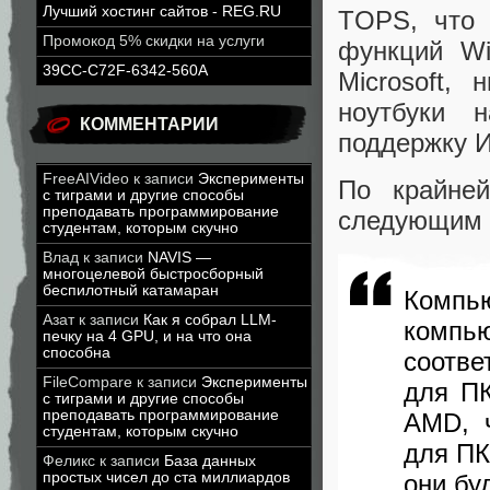
Лучший хостинг сайтов - REG.RU
TOPS, что 
Промокод 5% скидки на услуги
функций Wi
39CC-C72F-6342-560A
Microsoft,
ноутбуки 
КОММЕНТАРИИ
поддержку И
FreeAIVideo
к записи
Эксперименты
По крайне
с тиграми и другие способы
преподавать программирование
следующим 
студентам, которым скучно
Влад
к записи
NAVIS —
многоцелевой быстросборный
беспилотный катамаран
Компью
Азат
к записи
Как я собрал LLM-
компь
печку на 4 GPU, и на что она
способна
соотв
FileCompare
к записи
Эксперименты
для ПК
с тиграми и другие способы
преподавать программирование
AMD, ч
студентам, которым скучно
для ПК
Феликс
к записи
База данных
простых чисел до ста миллиардов
они бу