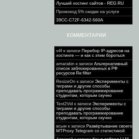
Лучший хостинг сайтов - REG.RU
Промокод 5% скидки на услуги
39CC-C72F-6342-560A
КОММЕНТАРИИ
v4f
к записи
Перебор IP-адресов на
хостинге — и как с этим бороться
amarakin
к записи
Альтернативный
список заблокированных в РФ
ресурсов Re:filter
ResizeOn
к записи
Эксперименты с
тиграми и другие способы
преподавать программирование
студентам, которым скучно
Text2Vid
к записи
Эксперименты с
тиграми и другие способы
преподавать программирование
студентам, которым скучно
всым
к записи
Развёртывание своего
MTProxy Telegram со статистикой