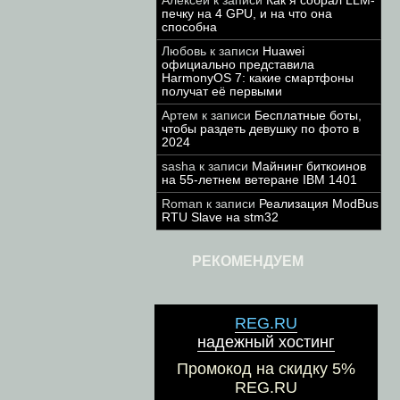
Алексей
к записи
Как я собрал LLM-
печку на 4 GPU, и на что она
способна
Любовь
к записи
Huawei
официально представила
HarmonyOS 7: какие смартфоны
получат её первыми
Артем
к записи
Бесплатные боты,
чтобы раздеть девушку по фото в
2024
sasha
к записи
Майнинг биткоинов
на 55-летнем ветеране IBM 1401
Roman
к записи
Реализация ModBus
RTU Slave на stm32
РЕКОМЕНДУЕМ
REG.RU
надежный хостинг
Промокод на скидку 5%
REG.RU