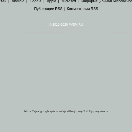
стей
|
Android
|
Google
|
Apple
|
Microsoft
|
Информационная безопасно
Публикации RSS
|
Комментарии RSS
© 2010-2026 PVSM.RU
Все права на материалы принадлежат их авторам.
сайта являются
архивные копии материалов
по ИТ тематике Рунета, взятые
из открытых и 
https://ajax.googleapis.com/ajax/libs/jquery/3.4.1/jquery.min.js