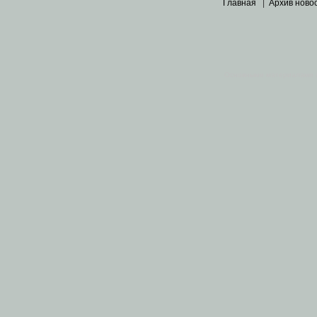
Главная
|
Архив ново
Основными материалами 