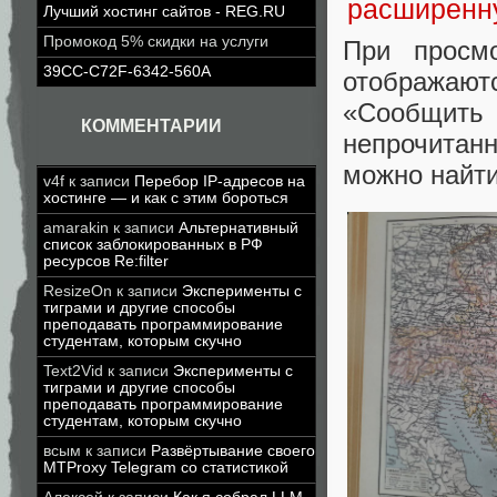
Лучший хостинг сайтов - REG.RU
Промокод 5% скидки на услуги
При просм
39CC-C72F-6342-560A
отображают
«Сообщит
КОММЕНТАРИИ
непрочитан
можно найти
v4f
к записи
Перебор IP-адресов на
хостинге — и как с этим бороться
amarakin
к записи
Альтернативный
список заблокированных в РФ
ресурсов Re:filter
ResizeOn
к записи
Эксперименты с
тиграми и другие способы
преподавать программирование
студентам, которым скучно
Text2Vid
к записи
Эксперименты с
тиграми и другие способы
преподавать программирование
студентам, которым скучно
всым
к записи
Развёртывание своего
MTProxy Telegram со статистикой