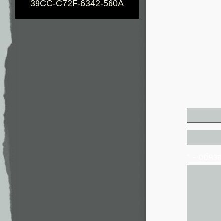
39CC-C72F-6342-560A
* - обя