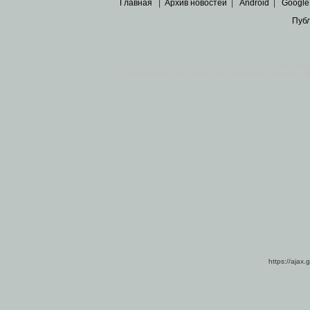
Главная
|
Архив новостей
|
Android
|
Google
Пуб
Все пра
Основными материалами сайта являются
архивные ко
https://ajax.