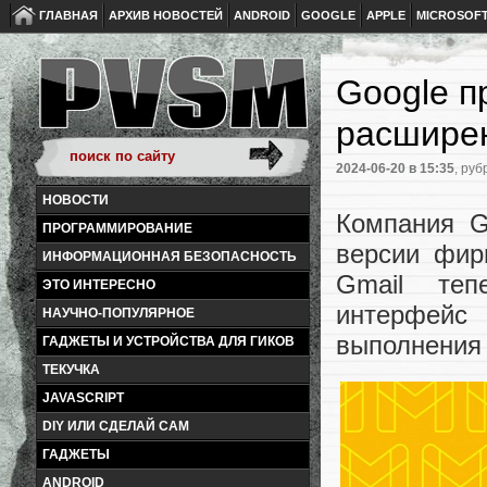
ГЛАВНАЯ
АРХИВ НОВОСТЕЙ
ANDROID
GOOGLE
APPLE
MICROSOF
Google п
расшире
2024-06-20
в 15:35
, руб
НОВОСТИ
Компания G
ПРОГРАММИРОВАНИЕ
версии фир
ИНФОРМАЦИОННАЯ БЕЗОПАСНОСТЬ
Gmail теп
ЭТО ИНТЕРЕСНО
интерфейс
НАУЧНО-ПОПУЛЯРНОЕ
выполнения 
ГАДЖЕТЫ И УСТРОЙСТВА ДЛЯ ГИКОВ
ТЕКУЧКА
JAVASCRIPT
DIY ИЛИ СДЕЛАЙ САМ
ГАДЖЕТЫ
ANDROID