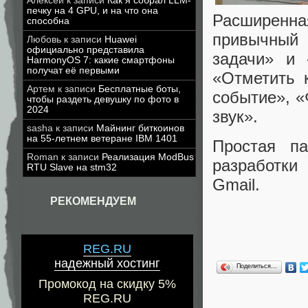
Алексей
к записи
Как я собрал LLM-
печку на 4 GPU, и на что она
Расширенн
способна
привычный 
Любовь
к записи
Huawei
официально представила
задачи» и 
HarmonyOS 7: какие смартфоны
получат её первыми
«Отметить 
Артем
к записи
Бесплатные боты,
событие», 
чтобы раздеть девушку по фото в
2024
звук».
sasha
к записи
Майнинг биткоинов
на 55-летнем ветеране IBM 1401
Простая па
Roman
к записи
Реализация ModBus
разработки
RTU Slave на stm32
Gmail.
РЕКОМЕНДУЕМ
REG.RU
надежный хостинг
Поделиться…
Промокод на скидку 5%
REG.RU