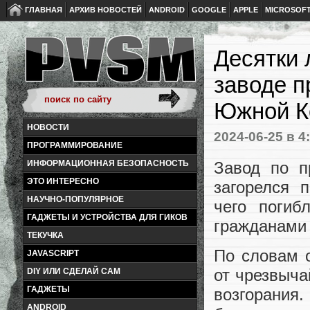
ГЛАВНАЯ
АРХИВ НОВОСТЕЙ
ANDROID
GOOGLE
APPLE
MICROSOF
Десятки 
заводе п
Южной К
НОВОСТИ
2024-06-25
в 4
ПРОГРАММИРОВАНИЕ
Завод по п
ИНФОРМАЦИОННАЯ БЕЗОПАСНОСТЬ
ЭТО ИНТЕРЕСНО
загорелся 
НАУЧНО-ПОПУЛЯРНОЕ
чего погиб
ГАДЖЕТЫ И УСТРОЙСТВА ДЛЯ ГИКОВ
гражданами 
ТЕКУЧКА
По словам 
JAVASCRIPT
от чрезвыча
DIY ИЛИ СДЕЛАЙ САМ
ГАДЖЕТЫ
возгорания
ANDROID