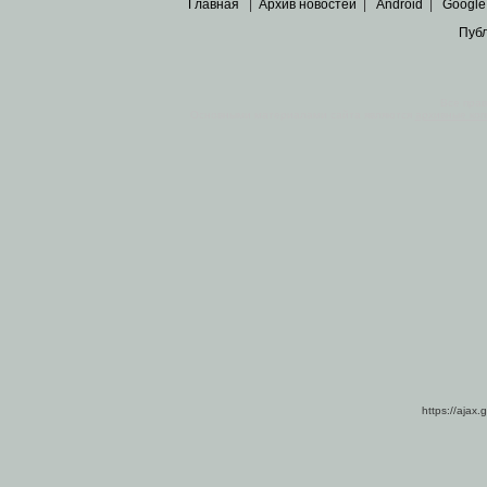
Главная
|
Архив новостей
|
Android
|
Google
Пуб
Все пра
Основными материалами сайта являются
архивные ко
https://ajax.