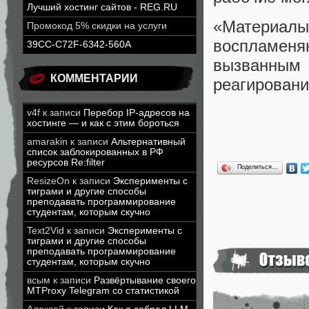
Лучший хостинг сайтов - REG.RU
«Материалы
Промокод 5% скидки на услуги
воспламеня
39CC-C72F-6342-560A
вызванным
КОММЕНТАРИИ
реагировани
v4f
к записи
Перебор IP-адресов на
хостинге — и как с этим бороться
amarakin
к записи
Альтернативный
список заблокированных в РФ
ресурсов Re:filter
Поделиться…
ResizeOn
к записи
Эксперименты с
тиграми и другие способы
преподавать программирование
студентам, которым скучно
Text2Vid
к записи
Эксперименты с
тиграми и другие способы
преподавать программирование
студентам, которым скучно
всым
к записи
Развёртывание своего
MTProxy Telegram со статистикой