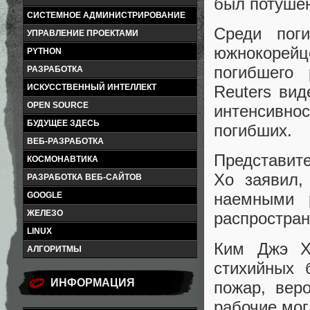
был потушен
СИСТЕМНОЕ АДМИНИСТРИРОВАНИЕ
Среди поги
УПРАВЛЕНИЕ ПРОЕКТАМИ
южнокорей
PYTHON
погибшего
РАЗРАБОТКА
ИСКУССТВЕННЫЙ ИНТЕЛЛЕКТ
Reuters вид
OPEN SOURCE
интенсивно
БУДУЩЕЕ ЗДЕСЬ
погибших.
ВЕБ-РАЗРАБОТКА
Представит
КОСМОНАВТИКА
Хо заявил,
РАЗРАБОТКА ВЕБ-САЙТОВ
наемными 
GOOGLE
ЖЕЛЕЗО
распростран
LINUX
Ким Джэ Х
АЛГОРИТМЫ
стихийных 
ИНФОРМАЦИЯ
пожар, вер
рабочие мог