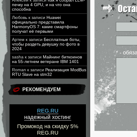
Алексей
к записи
Как я собрал LLM-
печку на 4 GPU, и на что она
способна
Любовь
к записи
Huawei
официально представила
HarmonyOS 7: какие смартфоны
получат её первыми
Артем
к записи
Бесплатные боты,
чтобы раздеть девушку по фото в
2024
* - обя
sasha
к записи
Майнинг биткоинов
на 55-летнем ветеране IBM 1401
Roman
к записи
Реализация ModBus
RTU Slave на stm32
РЕКОМЕНДУЕМ
REG.RU
надежный хостинг
Промокод на скидку 5%
REG.RU