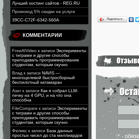
Лучший хостинг сайтов - REG.RU
Промокод 5% скидки на услуги
Поделиться…
39CC-C72F-6342-560A
КОММЕНТАРИИ
FreeAIVideo
к записи
Эксперименты
с тиграми и другие способы
преподавать программирование
студентам, которым скучно
Влад
к записи
NAVIS —
многоцелевой быстросборный
беспилотный катамаран
Азат
к записи
Как я собрал LLM-
печку на 4 GPU, и на что она
способна
FileCompare
к записи
Эксперименты
с тиграми и другие способы
преподавать программирование
студентам, которым скучно
Феликс
к записи
База данных
простых чисел до ста миллиардов
* - обя