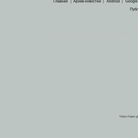
Главная
|
Архив новостей
|
Android
|
Google
Пуб
Все пра
Основными материалами сайта являются
архивные ко
https://ajax.