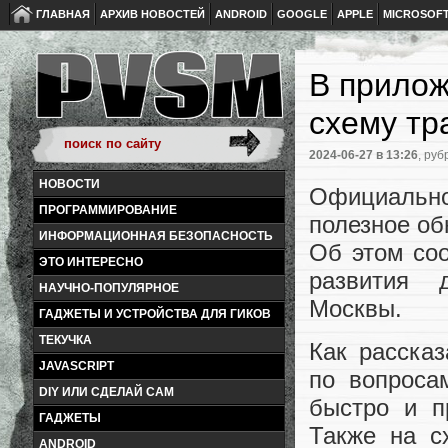
ГЛАВНАЯ
АРХИВ НОВОСТЕЙ
ANDROID
GOOGLE
APPLE
MICROSOF
В прилож
схему тр
2024-06-27
в 13:26
, руб
НОВОСТИ
Официальн
ПРОГРАММИРОВАНИЕ
полезное об
ИНФОРМАЦИОННАЯ БЕЗОПАСНОСТЬ
Об этом со
ЭТО ИНТЕРЕСНО
развития д
НАУЧНО-ПОПУЛЯРНОЕ
Москвы.
ГАДЖЕТЫ И УСТРОЙСТВА ДЛЯ ГИКОВ
ТЕКУЧКА
Как расска
JAVASCRIPT
по вопроса
DIY ИЛИ СДЕЛАЙ САМ
быстро и п
ГАДЖЕТЫ
Также на с
ANDROID