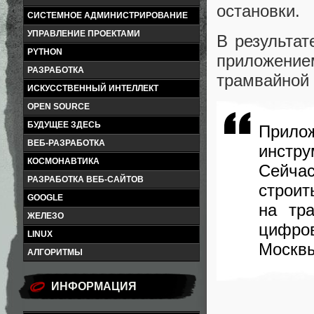
остановки.
СИСТЕМНОЕ АДМИНИСТРИРОВАНИЕ
УПРАВЛЕНИЕ ПРОЕКТАМИ
В результа
PYTHON
приложением
РАЗРАБОТКА
трамвайной 
ИСКУССТВЕННЫЙ ИНТЕЛЛЕКТ
OPEN SOURCE
БУДУЩЕЕ ЗДЕСЬ
Прило
ВЕБ-РАЗРАБОТКА
инстру
КОСМОНАВТИКА
Сейча
РАЗРАБОТКА ВЕБ-САЙТОВ
строит
GOOGLE
на тр
ЖЕЛЕЗО
цифров
LINUX
Москвы
АЛГОРИТМЫ
ИНФОРМАЦИЯ