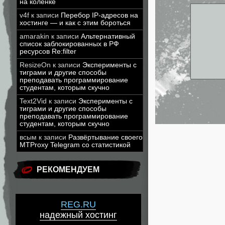
на коленке
v4f
к записи
Перебор IP-адресов на
хостинге — и как с этим бороться
amarakin
к записи
Альтернативный
список заблокированных в РФ
ресурсов Re:filter
ResizeOn
к записи
Эксперименты с
тиграми и другие способы
преподавать программирование
студентам, которым скучно
Text2Vid
к записи
Эксперименты с
тиграми и другие способы
преподавать программирование
студентам, которым скучно
всым
к записи
Развёртывание своего
MTProxy Telegram со статистикой
РЕКОМЕНДУЕМ
REG.RU
надежный хостинг