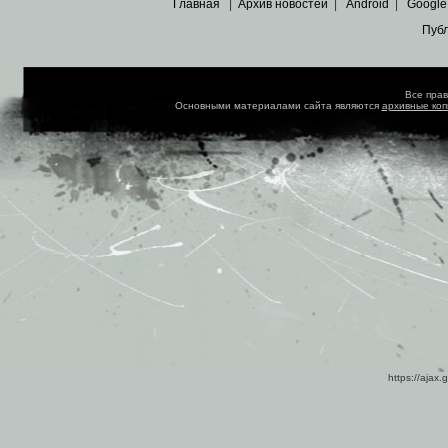
Главная
|
Архив новостей
|
Android
|
Google
Пуб
Все пра
Основными материалами сайта являются
архивные ко
https://ajax.