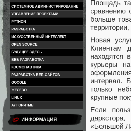
Площадь так
СИСТЕМНОЕ АДМИНИСТРИРОВАНИЕ
сравнению 
УПРАВЛЕНИЕ ПРОЕКТАМИ
больше това
PYTHON
территории,
РАЗРАБОТКА
ИСКУССТВЕННЫЙ ИНТЕЛЛЕКТ
Новая услу
OPEN SOURCE
Клиентам 
БУДУЩЕЕ ЗДЕСЬ
находятся 
ВЕБ-РАЗРАБОТКА
курьеры н
КОСМОНАВТИКА
оформления
РАЗРАБОТКА ВЕБ-САЙТОВ
интервал. Б
GOOGLE
только неб
ЖЕЛЕЗО
крупные пок
LINUX
АЛГОРИТМЫ
Если польз
даркстора,
ИНФОРМАЦИЯ
«Большой Ла