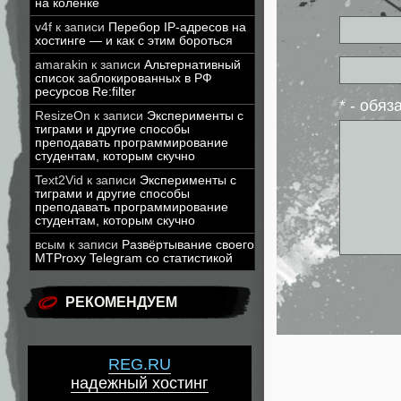
на коленке
v4f
к записи
Перебор IP-адресов на
хостинге — и как с этим бороться
amarakin
к записи
Альтернативный
список заблокированных в РФ
ресурсов Re:filter
* - обя
ResizeOn
к записи
Эксперименты с
тиграми и другие способы
преподавать программирование
студентам, которым скучно
Text2Vid
к записи
Эксперименты с
тиграми и другие способы
преподавать программирование
студентам, которым скучно
всым
к записи
Развёртывание своего
MTProxy Telegram со статистикой
РЕКОМЕНДУЕМ
REG.RU
надежный хостинг