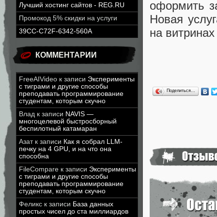
оформить за
Лучший хостинг сайтов - REG.RU
Новая услуг
Промокод 5% скидки на услуги
на витринах
39CC-C72F-6342-560A
КОММЕНТАРИИ
FreeAIVideo
к записи
Эксперименты
с тиграми и другие способы
Поделиться…
преподавать программирование
студентам, которым скучно
Влад
к записи
NAVIS —
многоцелевой быстросборный
беспилотный катамаран
Азат
к записи
Как я собрал LLM-
печку на 4 GPU, и на что она
способна
FileCompare
к записи
Эксперименты
с тиграми и другие способы
преподавать программирование
студентам, которым скучно
Феликс
к записи
База данных
простых чисел до ста миллиардов