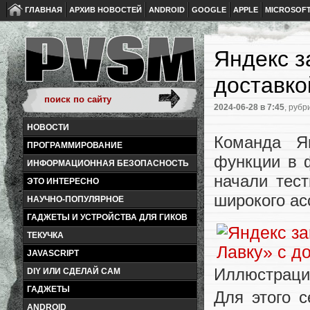
ГЛАВНАЯ
АРХИВ НОВОСТЕЙ
ANDROID
GOOGLE
APPLE
MICROSOF
Яндекс з
доставко
2024-06-28
в 7:45
, рубр
НОВОСТИ
Команда Я
ПРОГРАММИРОВАНИЕ
функции в 
ИНФОРМАЦИОННАЯ БЕЗОПАСНОСТЬ
начали тест
ЭТО ИНТЕРЕСНО
широкого ас
НАУЧНО-ПОПУЛЯРНОЕ
ГАДЖЕТЫ И УСТРОЙСТВА ДЛЯ ГИКОВ
ТЕКУЧКА
JAVASCRIPT
Иллюстраци
DIY ИЛИ СДЕЛАЙ САМ
ГАДЖЕТЫ
Для этого 
ANDROID