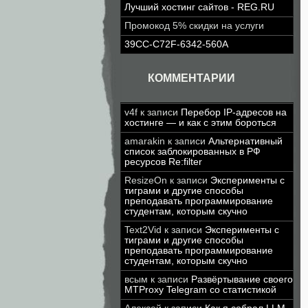
Лучший хостинг сайтов - REG.RU
Промокод 5% скидки на услуги
39CC-C72F-6342-560A
КОММЕНТАРИИ
v4f
к записи
Перебор IP-адресов на
хостинге — и как с этим бороться
amarakin
к записи
Альтернативный
список заблокированных в РФ
ресурсов Re:filter
ResizeOn
к записи
Эксперименты с
тиграми и другие способы
преподавать программирование
студентам, которым скучно
Text2Vid
к записи
Эксперименты с
тиграми и другие способы
преподавать программирование
студентам, которым скучно
всым
к записи
Развёртывание своего
MTProxy Telegram со статистикой