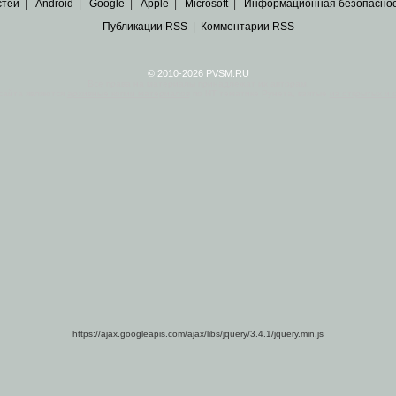
стей
|
Android
|
Google
|
Apple
|
Microsoft
|
Информационная безопасно
Публикации RSS
|
Комментарии RSS
© 2010-2026 PVSM.RU
Все права на материалы принадлежат их авторам.
сайта являются
архивные копии материалов
по ИТ тематике Рунета, взятые
из открытых и 
https://ajax.googleapis.com/ajax/libs/jquery/3.4.1/jquery.min.js