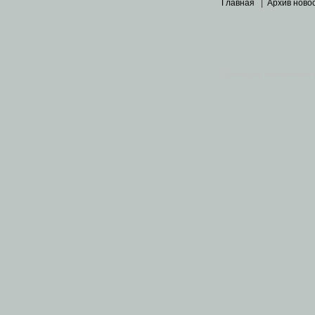
Главная
|
Архив ново
Основными материалами 