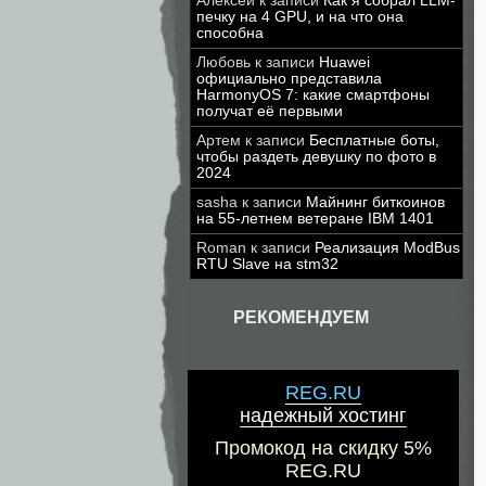
Алексей
к записи
Как я собрал LLM-
печку на 4 GPU, и на что она
способна
Любовь
к записи
Huawei
официально представила
HarmonyOS 7: какие смартфоны
получат её первыми
Артем
к записи
Бесплатные боты,
чтобы раздеть девушку по фото в
2024
sasha
к записи
Майнинг биткоинов
на 55-летнем ветеране IBM 1401
Roman
к записи
Реализация ModBus
RTU Slave на stm32
РЕКОМЕНДУЕМ
REG.RU
надежный хостинг
Промокод на скидку 5%
REG.RU