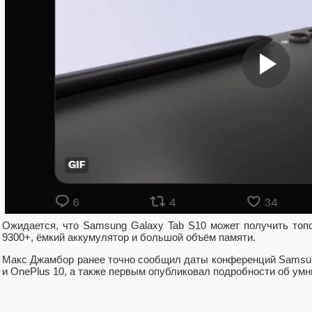
Ожидается, что Samsung Galaxy Tab S10 может получить топ
9300+, ёмкий аккумулятор и большой объём памяти.
Макс Джамбор ранее точно сообщил даты конференций Samsun
и OnePlus 10, а также первым опубликовал подробности об умн