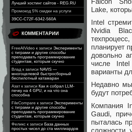
Falcon Sh
Лучший хостинг сайтов - REG.RU
Lake, кото
Промокод 5% скидки на услуги
39CC-C72F-6342-560A
Intel стрем
Nvidia Bla
КОММЕНТАРИИ
техпроцесс
планирует п
FreeAIVideo
к записи
Эксперименты
с тиграми и другие способы
довольно а
преподавать программирование
студентам, которым скучно
числе Inte
Влад
к записи
NAVIS —
варианты дл
многоцелевой быстросборный
беспилотный катамаран
Недавно мы
Азат
к записи
Как я собрал LLM-
печку на 4 GPU, и на что она
будут потре
способна
FileCompare
к записи
Эксперименты
Компания I
с тиграми и другие способы
преподавать программирование
Gaudi, прич
студентам, которым скучно
пыталась пр
Феликс
к записи
База данных
сложности 
простых чисел до ста миллиардов