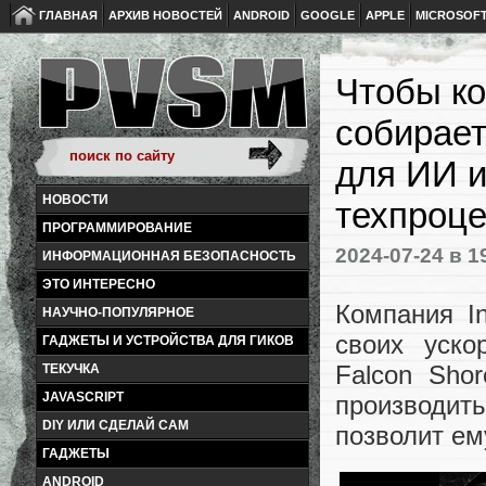
ГЛАВНАЯ
АРХИВ НОВОСТЕЙ
ANDROID
GOOGLE
APPLE
MICROSOF
Чтобы ко
собирает
для ИИ и
НОВОСТИ
техпроц
ПРОГРАММИРОВАНИЕ
2024-07-24
в 1
ИНФОРМАЦИОННАЯ БЕЗОПАСНОСТЬ
ЭТО ИНТЕРЕСНО
Компания I
НАУЧНО-ПОПУЛЯРНОЕ
своих уско
ГАДЖЕТЫ И УСТРОЙСТВА ДЛЯ ГИКОВ
Falcon Sho
ТЕКУЧКА
JAVASCRIPT
производить
DIY ИЛИ СДЕЛАЙ САМ
позволит е
ГАДЖЕТЫ
ANDROID