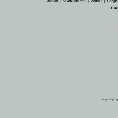
Главная
|
Архив новостей
|
Android
|
Google
Пуб
Все пра
Основными материалами сайта являются
архивные ко
https://ajax.