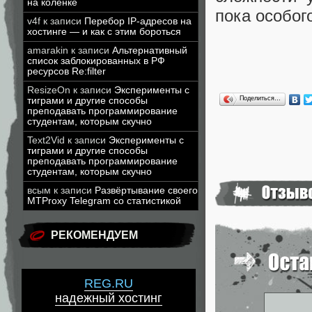
на коленке
пока особог
v4f
к записи
Перебор IP-адресов на
хостинге — и как с этим бороться
amarakin
к записи
Альтернативный
список заблокированных в РФ
ресурсов Re:filter
ResizeOn
к записи
Эксперименты с
Поделиться…
тиграми и другие способы
преподавать программирование
студентам, которым скучно
Text2Vid
к записи
Эксперименты с
тиграми и другие способы
преподавать программирование
студентам, которым скучно
всым
к записи
Развёртывание своего
MTProxy Telegram со статистикой
РЕКОМЕНДУЕМ
REG.RU
надежный хостинг