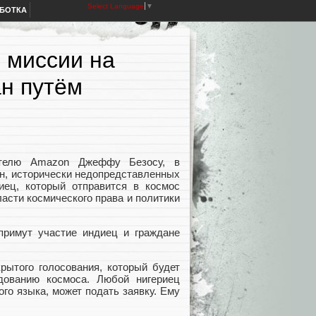
Select Language
▼
АБОТКА
 миссии на
ан путём
вателю Amazon Джеффу Безосу, в
н, исторически недопредставленных
иец, который отправится в космос
ласти космического права и политики
 примут участие индиец и граждане
рытого голосования, который будет
дованию космоса. Любой нигериец
го языка, может подать заявку. Ему