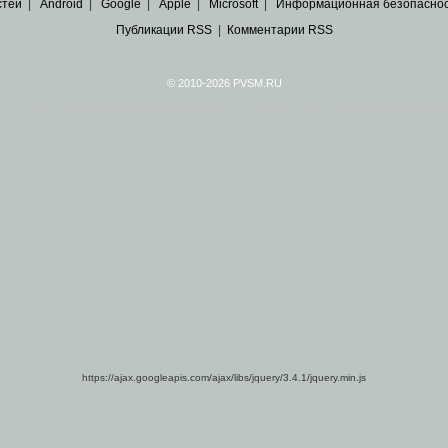
стей
|
Android
|
Google
|
Apple
|
Microsoft
|
Информационная безопасно
Публикации RSS
|
Комментарии RSS
© 2010-2026 PVSM.RU
Все права на материалы принадлежат их авторам.
сайта являются
архивные копии материалов
по ИТ тематике Рунета, взятые
из открытых и 
https://ajax.googleapis.com/ajax/libs/jquery/3.4.1/jquery.min.js