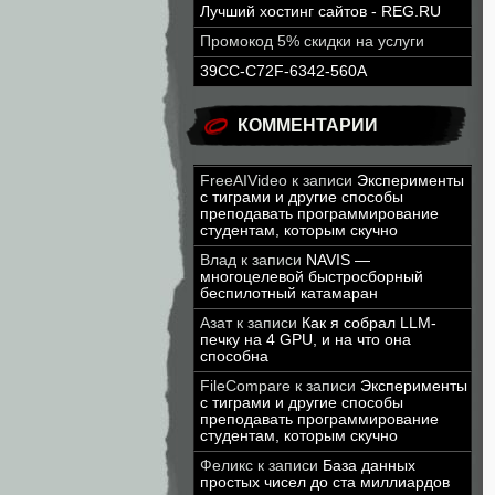
Лучший хостинг сайтов - REG.RU
Промокод 5% скидки на услуги
39CC-C72F-6342-560A
КОММЕНТАРИИ
FreeAIVideo
к записи
Эксперименты
с тиграми и другие способы
преподавать программирование
студентам, которым скучно
Влад
к записи
NAVIS —
многоцелевой быстросборный
беспилотный катамаран
Азат
к записи
Как я собрал LLM-
печку на 4 GPU, и на что она
способна
FileCompare
к записи
Эксперименты
с тиграми и другие способы
преподавать программирование
студентам, которым скучно
Феликс
к записи
База данных
простых чисел до ста миллиардов