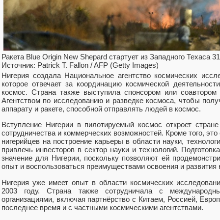
Ракета Blue Origin New Shepard стартует из Западного Техаса 31
Источник: Patrick T. Fallon / AFP (Getty Images)
Нигерия создала Национальное агентство космических иссле
которое отвечает за координацию космической деятельност
космос. Страна также выступила спонсором или соавтором 
Агентством по исследованию и разведке космоса, чтобы полу
аппарату и ракете, способной отправлять людей в космос.
Вступление Нигерии в пилотируемый космос откроет стране
сотрудничества и коммерческих возможностей. Кроме того, эт
нигерийцев на построение карьеры в области науки, технологи
привлечь инвесторов в сектор науки и технологий. Подготов
значение для Нигерии, поскольку позволяют ей продемонстри
опыт и воспользоваться преимуществами освоения и развития 
Нигерия уже имеет опыт в области космических исследований
2003 году. Страна также сотрудничала с международн
организациями, включая партнёрство с Китаем, Россией, Европ
последнее время и с частными космическими агентствами.