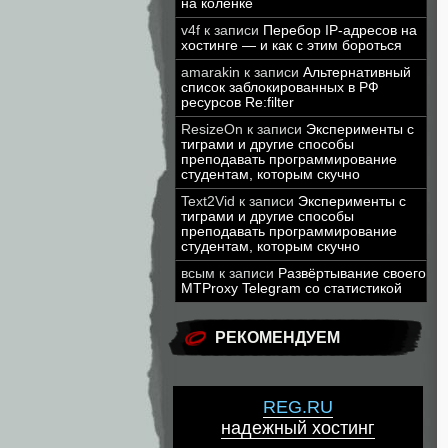
на коленке
v4f
к записи
Перебор IP-адресов на
хостинге — и как с этим бороться
amarakin
к записи
Альтернативный
список заблокированных в РФ
ресурсов Re:filter
ResizeOn
к записи
Эксперименты с
тиграми и другие способы
преподавать программирование
студентам, которым скучно
Text2Vid
к записи
Эксперименты с
тиграми и другие способы
преподавать программирование
студентам, которым скучно
всым
к записи
Развёртывание своего
MTProxy Telegram со статистикой
РЕКОМЕНДУЕМ
REG.RU
надежный хостинг