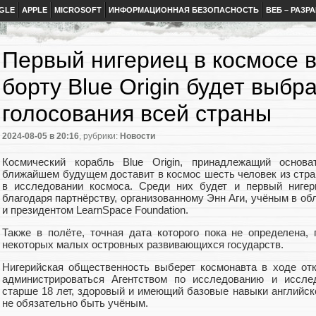
GLE
APPLE
MICROSOFT
ИНФОРМАЦИОННАЯ БЕЗОПАСНОСТЬ
ВЕБ – РАЗР
Первый нигериец в космосе в
борту Blue Origin будет выбр
голосования всей страны
2024-08-05
в 20:16
, рубрики:
Новости
Космический корабль Blue Origin, принадлежащий осно
ближайшем будущем доставит в космос шесть человек из стра
в исследовании космоса. Среди них будет и первый нигер
благодаря партнёрству, организованному Энн Аги, учёным в об
и президентом LearnSpace Foundation.
Также в полёте, точная дата которого пока не определена,
некоторых малых островных развивающихся государств.
Нигерийская общественность выберет космонавта в ходе отк
администрироваться Агентством по исследованию и иссле
старше 18 лет, здоровый и имеющий базовые навыки английско
не обязательно быть учёным.