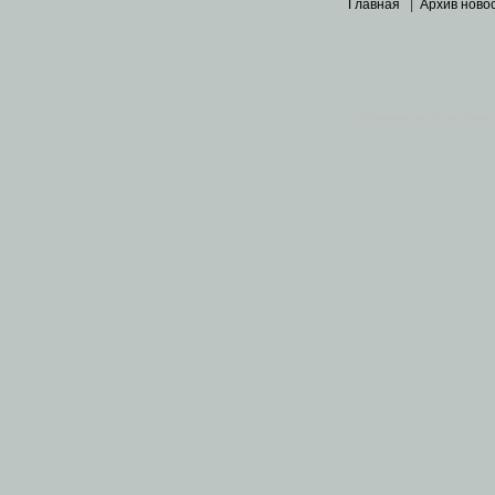
Главная
|
Архив ново
Основными материалами 