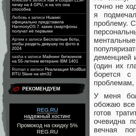
Алексей
к записи
Как я собрал LLM-
точно не хо
печку на 4 GPU, и на что она
способна
я подмеча
Любовь
к записи
Huawei
проблему. С
официально представила
HarmonyOS 7: какие смартфоны
персональ
получат её первыми
ментальны
Артем
к записи
Бесплатные боты,
чтобы раздеть девушку по фото в
популяриза
2024
деменцией 
sasha
к записи
Майнинг биткоинов
на 55-летнем ветеране IBM 1401
(один их гл
Roman
к записи
Реализация ModBus
борется с
RTU Slave на stm32
проблемам, 
РЕКОМЕНДУЕМ
У меня бо
обожаю все 
REG.RU
готов трат
надежный хостинг
очевидна п
Промокод на скидку 5%
вечная по
REG.RU