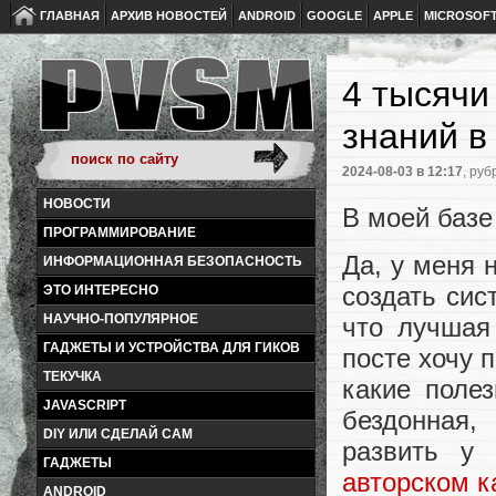
ГЛАВНАЯ
АРХИВ НОВОСТЕЙ
ANDROID
GOOGLE
APPLE
MICROSOF
4 тысячи
знаний в
2024-08-03
в 12:17
, руб
НОВОСТИ
В моей базе
ПРОГРАММИРОВАНИЕ
Да, у меня 
ИНФОРМАЦИОННАЯ БЕЗОПАСНОСТЬ
создать сис
ЭТО ИНТЕРЕСНО
НАУЧНО-ПОПУЛЯРНОЕ
что лучшая
ГАДЖЕТЫ И УСТРОЙСТВА ДЛЯ ГИКОВ
посте хочу 
ТЕКУЧКА
какие поле
JAVASCRIPT
бездонная,
DIY ИЛИ СДЕЛАЙ САМ
развить у
ГАДЖЕТЫ
авторском к
ANDROID