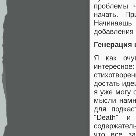
проблемы ч
начать. Пр
Начинаешь
добавления
Генерация 
Я как очу
интересн
стихотворе
достать иде
я уже могу 
мысли намн
для подкас
"Death" и
содержатель
что все за