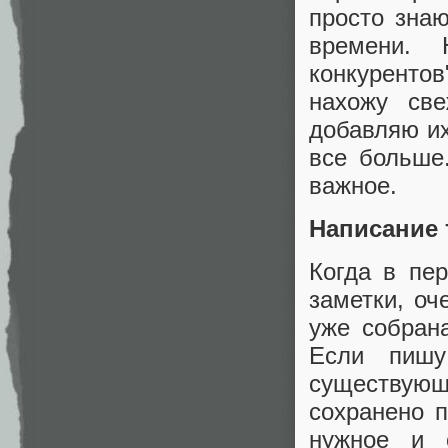
просто зна
времени. 
конкуренто
нахожу св
добавляю их
все больше
важное.
Написание 
Когда в пе
заметки, оч
уже собран
Если пишу
существующ
сохранено 
нужное и 