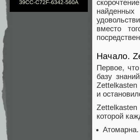
скорочтени
39CC-C72F-6342-560A
найденны
удовольств
вместо то
посредствен
Начало. Ze
Первое, что
базу знани
Zettelkaste
и остановил
Zettelkaste
которой каж
Атомарна.