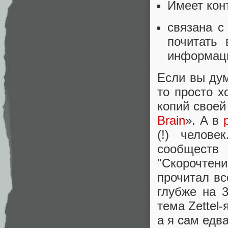
Имеет кон
связана с
почитать
информаци
Если вы дум
то просто х
копий своей
Brain
». А в
(!) челов
сообществ 
"Скорочтени
прочитал вс
глубже на 
тема Zettel
а я сам едв