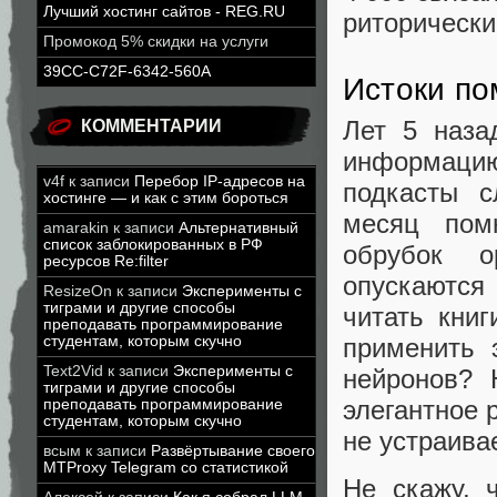
Лучший хостинг сайтов - REG.RU
риторически
Промокод 5% скидки на услуги
39CC-C72F-6342-560A
Истоки по
Лет 5 наза
КОММЕНТАРИИ
информацию.
v4f
к записи
Перебор IP-адресов на
подкасты с
хостинге — и как с этим бороться
месяц пом
amarakin
к записи
Альтернативный
список заблокированных в РФ
обрубок о
ресурсов Re:filter
опускаются
ResizeOn
к записи
Эксперименты с
тиграми и другие способы
читать кни
преподавать программирование
применить 
студентам, которым скучно
Text2Vid
к записи
Эксперименты с
нейронов? 
тиграми и другие способы
элегантное 
преподавать программирование
студентам, которым скучно
не устраивае
всым
к записи
Развёртывание своего
MTProxy Telegram со статистикой
Не скажу, 