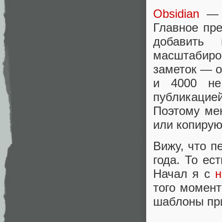
Obsidian
— э
Главное пр
добавить
масштабиро
заметок — о
и 4000 не
публикацией
Поэтому мен
или копирую
Вижу, что п
года. То ест
Начал я с
н
того момен
шаблоны пр