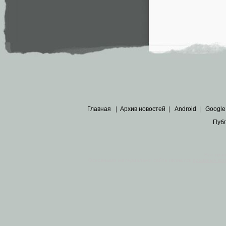
Главная
|
Архив новостей
|
Android
|
Google
Пуб
Все пра
Основными материалами сайта являются
архивные ко