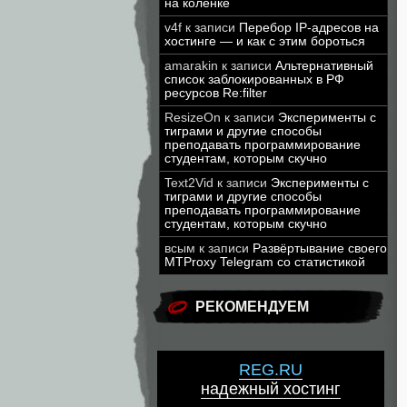
на коленке
v4f
к записи
Перебор IP-адресов на
хостинге — и как с этим бороться
amarakin
к записи
Альтернативный
список заблокированных в РФ
ресурсов Re:filter
ResizeOn
к записи
Эксперименты с
тиграми и другие способы
преподавать программирование
студентам, которым скучно
Text2Vid
к записи
Эксперименты с
тиграми и другие способы
преподавать программирование
студентам, которым скучно
всым
к записи
Развёртывание своего
MTProxy Telegram со статистикой
РЕКОМЕНДУЕМ
REG.RU
надежный хостинг