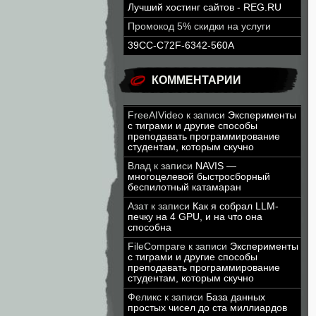
Лучший хостинг сайтов - REG.RU
Промокод 5% скидки на услуги
39CC-C72F-6342-560A
КОММЕНТАРИИ
FreeAIVideo
к записи
Эксперименты
с тиграми и другие способы
преподавать программирование
студентам, которым скучно
Влад
к записи
NAVIS —
многоцелевой быстросборный
беспилотный катамаран
Азат
к записи
Как я собрал LLM-
печку на 4 GPU, и на что она
способна
FileCompare
к записи
Эксперименты
с тиграми и другие способы
преподавать программирование
студентам, которым скучно
Феликс
к записи
База данных
простых чисел до ста миллиардов