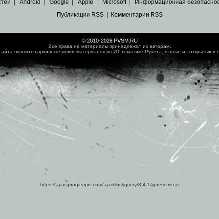
стей
|
Android
|
Google
|
Apple
|
Microsoft
|
Информационная безопасно
Публикации RSS
|
Комментарии RSS
© 2010-2026 PVSM.RU
Все права на материалы принадлежат их авторам.
сайта являются
архивные копии материалов
по ИТ тематике Рунета, взятые
из открытых и 
https://ajax.googleapis.com/ajax/libs/jquery/3.4.1/jquery.min.js