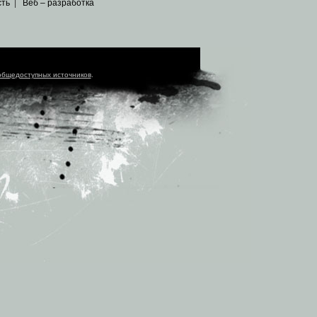
сть
|
Веб – разработка
общедоступных источников
.