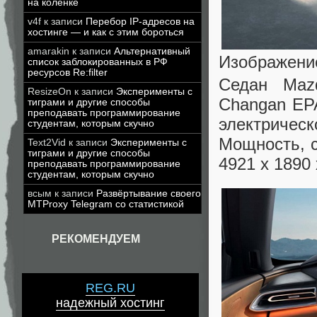
на коленке
v4f
к записи
Перебор IP-адресов на
хостинге — и как с этим бороться
amarakin
к записи
Альтернативный
Изображени
список заблокированных в РФ
ресурсов Re:filter
Седан Maz
ResizeOn
к записи
Эксперименты с
Changan EPA
тиграми и другие способы
преподавать программирование
электричес
студентам, которым скучно
Мощность, с
Text2Vid
к записи
Эксперименты с
тиграми и другие способы
4921 х 1890
преподавать программирование
студентам, которым скучно
всым
к записи
Развёртывание своего
MTProxy Telegram со статистикой
РЕКОМЕНДУЕМ
REG.RU
надежный хостинг