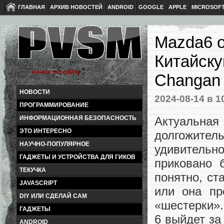
ГЛАВНАЯ
АРХИВ НОВОСТЕЙ
ANDROID
GOOGLE
APPLE
MICROSOF
Mazda6 о
Китайск
Changan 
НОВОСТИ
2024-08-14
в 1
ПРОГРАММИРОВАНИЕ
Актуальна
ИНФОРМАЦИОННАЯ БЕЗОПАСНОСТЬ
ЭТО ИНТЕРЕСНО
долгожите
НАУЧНО-ПОПУЛЯРНОЕ
удивительн
ГАДЖЕТЫ И УСТРОЙСТВА ДЛЯ ГИКОВ
приковано 
ТЕКУЧКА
понятно, ст
JAVASCRIPT
или она пр
DIY ИЛИ СДЕЛАЙ САМ
«шестерки».
ГАДЖЕТЫ
6 выйдет за
ANDROID