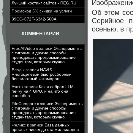
Изображени
Лучший хостинг сайтов - REG.RU
Об этом соо
Промокод 5% скидки на услуги
Серийное п
39CC-C72F-6342-560A
осенью, в п
КОММЕНТАРИИ
FreeAIVideo
к записи
Эксперименты
с тиграми и другие способы
преподавать программирование
студентам, которым скучно
Влад
к записи
NAVIS —
многоцелевой быстросборный
беспилотный катамаран
Азат
к записи
Как я собрал LLM-
печку на 4 GPU, и на что она
способна
FileCompare
к записи
Эксперименты
с тиграми и другие способы
преподавать программирование
студентам, которым скучно
Феликс
к записи
База данных
простых чисел до ста миллиардов