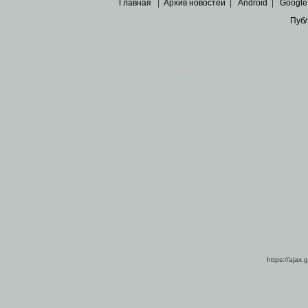
Главная
|
Архив новостей
|
Android
|
Google
Пуб
Все пра
Основными материалами сайта являются
архивные ко
https://ajax.