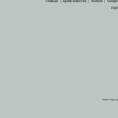
Главная
|
Архив новостей
|
Android
|
Google
Пуб
Все пра
Основными материалами сайта являются
архивные ко
https://ajax.