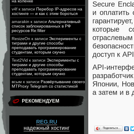
на коленке
Secure Encl
v4f
к записи
Перебор IP-адресов на
и оплатить 
хостинге — и как с этим бороться
гарантируе
amarakin
к записи
Альтернативный
список заблокированных в РФ
которые с
ресурсов Re:filter
отраслевы
ResizeOn
к записи
Эксперименты с
тиграми и другие способы
безопасност
преподавать программирование
студентам, которым скучно
доступ к API
Text2Vid
к записи
Эксперименты с
тиграми и другие способы
API-интер
преподавать программирование
студентам, которым скучно
разработчи
всым
к записи
Развёртывание своего
Японии, Нов
MTProxy Telegram со статистикой
а затем и в 
РЕКОМЕНДУЕМ
REG.RU
надежный хостинг
Поделиться…