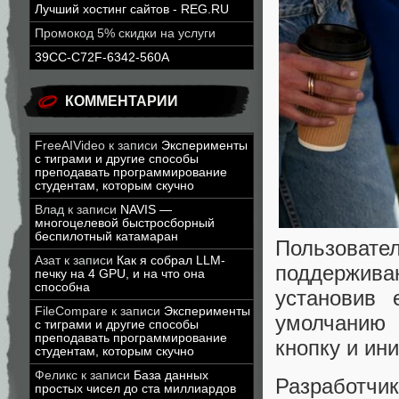
Лучший хостинг сайтов - REG.RU
Промокод 5% скидки на услуги
39CC-C72F-6342-560A
КОММЕНТАРИИ
FreeAIVideo
к записи
Эксперименты
с тиграми и другие способы
преподавать программирование
студентам, которым скучно
Влад
к записи
NAVIS —
многоцелевой быстросборный
беспилотный катамаран
Пользова
Азат
к записи
Как я собрал LLM-
поддержива
печку на 4 GPU, и на что она
способна
установив 
FileCompare
к записи
Эксперименты
умолчанию 
с тиграми и другие способы
преподавать программирование
кнопку и ин
студентам, которым скучно
Феликс
к записи
База данных
Разработчи
простых чисел до ста миллиардов