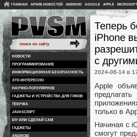
ГЛАВНАЯ
АРХИВ НОВОСТЕЙ
ANDROID
GOOGLE
APPLE
MICROSOF
Теперь б
iPhone в
разрешит
НОВОСТИ
с другим
ПРОГРАММИРОВАНИЕ
2024-08-14
в 1
ИНФОРМАЦИОННАЯ БЕЗОПАСНОСТЬ
ЭТО ИНТЕРЕСНО
Apple объя
НАУЧНО-ПОПУЛЯРНОЕ
предлагат
ГАДЖЕТЫ И УСТРОЙСТВА ДЛЯ ГИКОВ
приложения
ТЕКУЧКА
только в App
JAVASCRIPT
DIY ИЛИ СДЕЛАЙ САМ
Начиная с i
ГАДЖЕТЫ
смогут пред
ANDROID