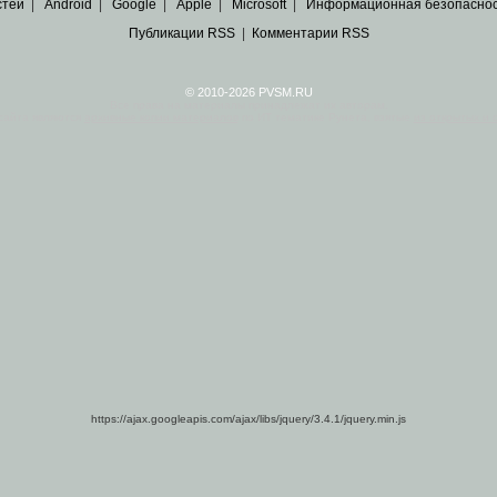
стей
|
Android
|
Google
|
Apple
|
Microsoft
|
Информационная безопасно
Публикации RSS
|
Комментарии RSS
© 2010-2026 PVSM.RU
Все права на материалы принадлежат их авторам.
сайта являются
архивные копии материалов
по ИТ тематике Рунета, взятые
из открытых и 
https://ajax.googleapis.com/ajax/libs/jquery/3.4.1/jquery.min.js