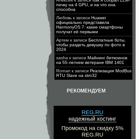
Алексей
к записи
Как я собрал LLM-
печку на 4 GPU, и на что она
способна
Любовь
к записи
Huawei
официально представила
HarmonyOS 7: какие смартфоны
получат её первыми
Артем
к записи
Бесплатные боты,
чтобы раздеть девушку по фото в
2024
sasha
к записи
Майнинг биткоинов
на 55-летнем ветеране IBM 1401
Roman
к записи
Реализация ModBus
RTU Slave на stm32
РЕКОМЕНДУЕМ
REG.RU
надежный хостинг
Промокод на скидку 5%
REG.RU