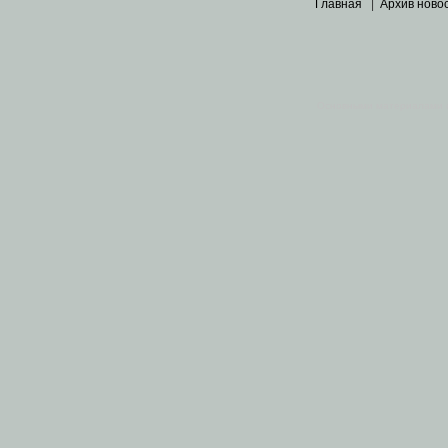
Главная
|
Архив ново
Основными материалами 