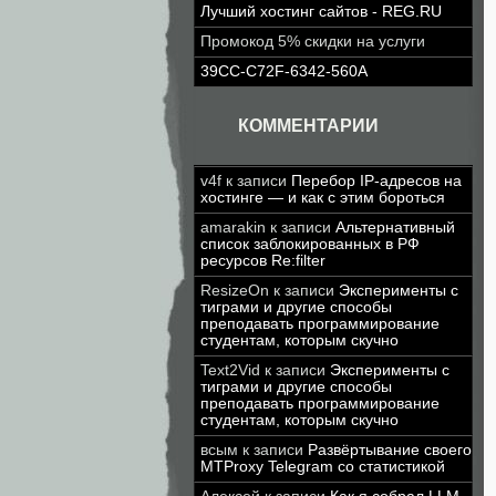
Лучший хостинг сайтов - REG.RU
Промокод 5% скидки на услуги
39CC-C72F-6342-560A
КОММЕНТАРИИ
v4f
к записи
Перебор IP-адресов на
хостинге — и как с этим бороться
amarakin
к записи
Альтернативный
список заблокированных в РФ
ресурсов Re:filter
ResizeOn
к записи
Эксперименты с
тиграми и другие способы
преподавать программирование
студентам, которым скучно
Text2Vid
к записи
Эксперименты с
тиграми и другие способы
преподавать программирование
студентам, которым скучно
всым
к записи
Развёртывание своего
MTProxy Telegram со статистикой