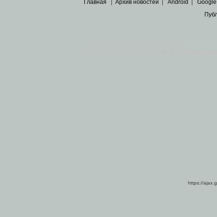
Главная
|
Архив новостей
|
Android
|
Google
Пуб
Все пра
Основными материалами сайта являются
архивные ко
https://ajax.