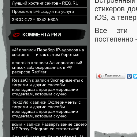
Встроенный
Лучший хостинг сайтов - REG.RU
стикеров до
Промокод 5% скидки на услуги
iOS, а тепе
39CC-C72F-6342-560A
Все эти н
КОММЕНТАРИИ
постепенно 
v4f
к записи
Перебор IP-адресов на
хостинге — и как с этим бороться
amarakin
к записи
Альтернативный
список заблокированных в РФ
ресурсов Re:filter
Поделиться…
ResizeOn
к записи
Эксперименты с
тиграми и другие способы
преподавать программирование
студентам, которым скучно
Text2Vid
к записи
Эксперименты с
тиграми и другие способы
преподавать программирование
студентам, которым скучно
всым
к записи
Развёртывание своего
MTProxy Telegram со статистикой