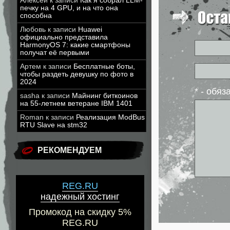
Алексей
к записи
Как я собрал LLM-
печку на 4 GPU, и на что она
способна
Любовь
к записи
Huawei
официально представила
HarmonyOS 7: какие смартфоны
получат её первыми
Артем
к записи
Бесплатные боты,
чтобы раздеть девушку по фото в
2024
* - обя
sasha
к записи
Майнинг биткоинов
на 55-летнем ветеране IBM 1401
Roman
к записи
Реализация ModBus
RTU Slave на stm32
РЕКОМЕНДУЕМ
REG.RU
надежный хостинг
Промокод на скидку 5%
REG.RU