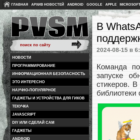
ГЛАВНАЯ
АРХИВ НОВОСТЕЙ
ANDROID
GOOGLE
APPLE
MICROSOF
В WhatsA
поддержк
2024-08-15
в 6
НОВОСТИ
Команда по
ПРОГРАММИРОВАНИЕ
запуске об
ИНФОРМАЦИОННАЯ БЕЗОПАСНОСТЬ
ЭТО ИНТЕРЕСНО
стикеров. В
НАУЧНО-ПОПУЛЯРНОЕ
библиотеки 
ГАДЖЕТЫ И УСТРОЙСТВА ДЛЯ ГИКОВ
ТЕКУЧКА
JAVASCRIPT
DIY ИЛИ СДЕЛАЙ САМ
ГАДЖЕТЫ
ANDROID