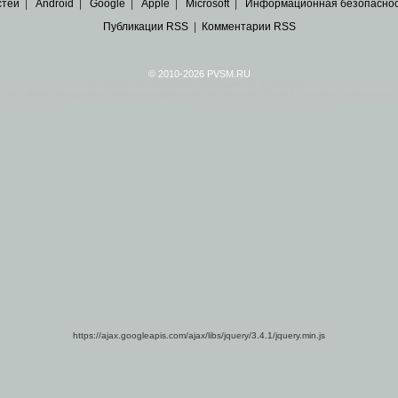
стей
|
Android
|
Google
|
Apple
|
Microsoft
|
Информационная безопасно
Публикации RSS
|
Комментарии RSS
© 2010-2026 PVSM.RU
Все права на материалы принадлежат их авторам.
сайта являются
архивные копии материалов
по ИТ тематике Рунета, взятые
из открытых и 
https://ajax.googleapis.com/ajax/libs/jquery/3.4.1/jquery.min.js