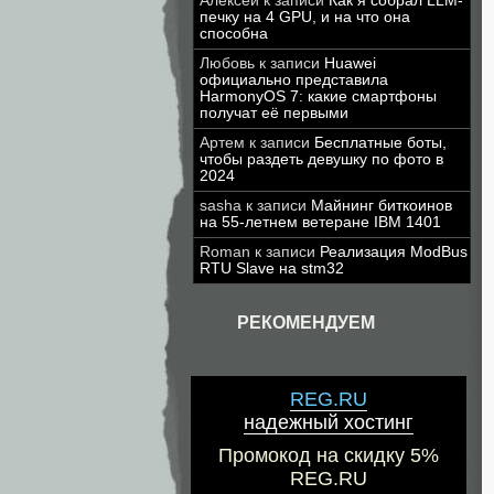
Алексей
к записи
Как я собрал LLM-
печку на 4 GPU, и на что она
способна
Любовь
к записи
Huawei
официально представила
HarmonyOS 7: какие смартфоны
получат её первыми
Артем
к записи
Бесплатные боты,
чтобы раздеть девушку по фото в
2024
sasha
к записи
Майнинг биткоинов
на 55-летнем ветеране IBM 1401
Roman
к записи
Реализация ModBus
RTU Slave на stm32
РЕКОМЕНДУЕМ
REG.RU
надежный хостинг
Промокод на скидку 5%
REG.RU