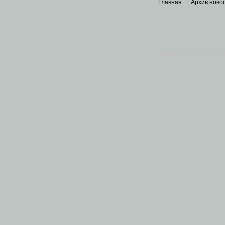
Главная
|
Архив ново
Основными материалами 