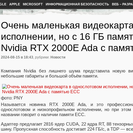
GLE
APPLE
MICROSOFT
ИНФОРМАЦИОННАЯ БЕЗОПАСНОСТЬ
ВЕБ – РАЗР
Очень маленькая видеокарта
исполнении, но с 16 ГБ памя
Nvidia RTX 2000E Ada с пам
2024-08-15
в 18:43
, рубрики:
Новости
Компания Nvidia без лишнего шума представила новую вид
небольшие габариты и большой объём памяти.
фото: PNY
Называется новинка RTX 2000E Ada, и это профессион
однослотовом и низкопрофильном исполнении, но при этом
названии говорит о наличии памяти ECC.
Адаптер предлагает 2816 ядер CUDA, 22 ядра RT, 88 тензорн
шину. Пропускная способность достигает 224 ГБ/с, а TDP — все