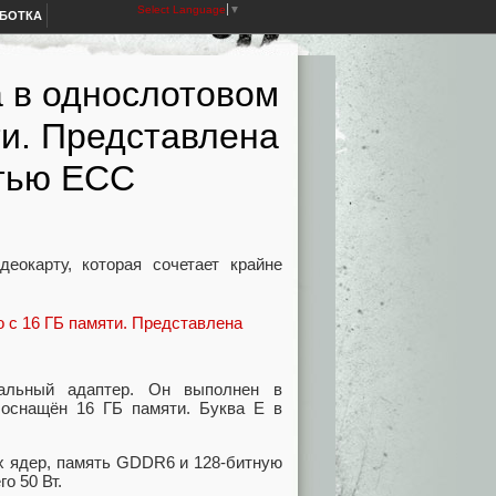
Select Language
▼
АБОТКА
 в однослотовом
ти. Представлена
ятью ECC
еокарту, которая сочетает крайне
альный адаптер. Он выполнен в
 оснащён 16 ГБ памяти. Буква E в
ых ядер, память GDDR6 и 128-битную
го 50 Вт.