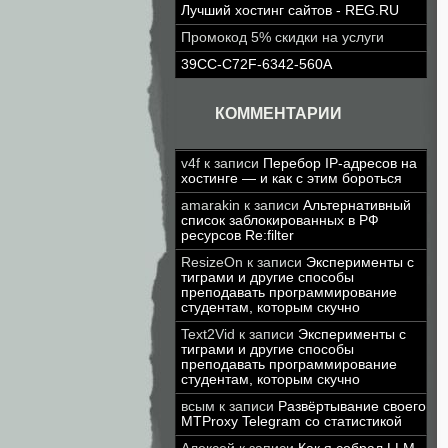
Лучший хостинг сайтов - REG.RU
Промокод 5% скидки на услуги
39CC-C72F-6342-560A
КОММЕНТАРИИ
v4f
к записи
Перебор IP-адресов на
хостинге — и как с этим бороться
amarakin
к записи
Альтернативный
список заблокированных в РФ
ресурсов Re:filter
ResizeOn
к записи
Эксперименты с
тиграми и другие способы
преподавать программирование
студентам, которым скучно
Text2Vid
к записи
Эксперименты с
тиграми и другие способы
преподавать программирование
студентам, которым скучно
всым
к записи
Развёртывание своего
MTProxy Telegram со статистикой