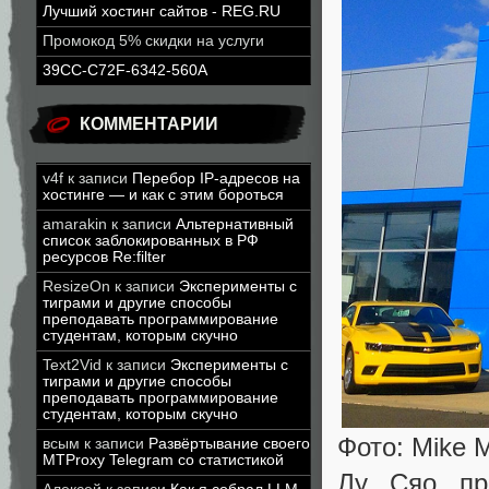
Лучший хостинг сайтов - REG.RU
Промокод 5% скидки на услуги
39CC-C72F-6342-560A
КОММЕНТАРИИ
v4f
к записи
Перебор IP-адресов на
хостинге — и как с этим бороться
amarakin
к записи
Альтернативный
список заблокированных в РФ
ресурсов Re:filter
ResizeOn
к записи
Эксперименты с
тиграми и другие способы
преподавать программирование
студентам, которым скучно
Text2Vid
к записи
Эксперименты с
тиграми и другие способы
преподавать программирование
студентам, которым скучно
Фото: Mike 
всым
к записи
Развёртывание своего
MTProxy Telegram со статистикой
Лу Сяо пр