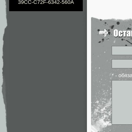
39CC-C72F-6342-560A
* - обя