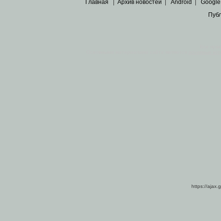
Главная
|
Архив новостей
|
Android
|
Google
Пуб
Все пра
Основными материалами сайта являются
архивные ко
https://ajax.