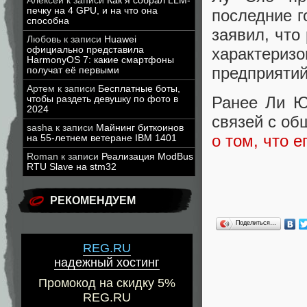
Алексей
к записи
Как я собрал LLM-
печку на 4 GPU, и на что она
последние г
способна
заявил, что
Любовь
к записи
Huawei
официально представила
характери
HarmonyOS 7: какие смартфоны
предприятий
получат её первыми
Артем
к записи
Бесплатные боты,
Ранее Ли Ю
чтобы раздеть девушку по фото в
2024
связей с о
sasha
к записи
Майнинг биткоинов
о том, что е
на 55-летнем ветеране IBM 1401
Roman
к записи
Реализация ModBus
RTU Slave на stm32
РЕКОМЕНДУЕМ
Поделиться…
REG.RU
надежный хостинг
Промокод на скидку 5%
REG.RU