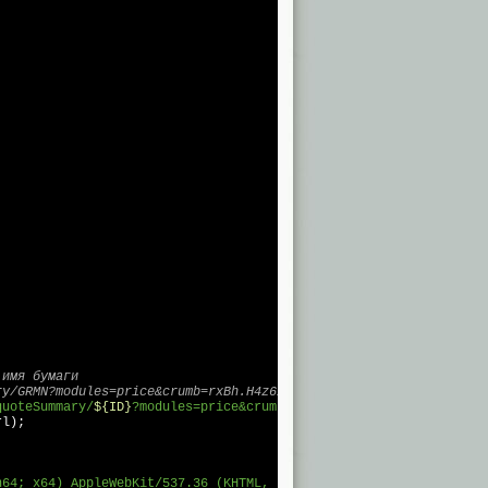
 имя бумаги 
ry/GRMN?modules=price&crumb=rxBh.H4z62E
quoteSummary/
${ID}
?modules=price&crumb=
${crumb}
`
;

l);

n64; x64) AppleWebKit/537.36 (KHTML, like Gecko) Chrome/58.0.302