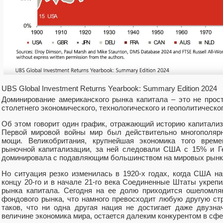
UBS Global Investment Returns Yearbook: Summary Edition 2024
Доминирование американского рынка капитала – это не прост
столетнего экономического, технологического и геополитическог
Об этом говорит один график, отражающий историю капитализ
Первой мировой войны мир был действительно многополярн
мощи. Великобритания, крупнейшая экономика того врем
рыночной капитализации, за ней следовали США с 15% и Г
доминировала с подавляющим большинством на мировых рынка
Но ситуация резко изменилась в 1920-х годах, когда США на
концу 20-го и в начале 21-го века Соединенные Штаты укреп
рынка капитала. Сегодня на ее долю приходится ошеломля
фондового рынка, что намного превосходит любую другую ст
таков, что ни одна другая нация не достигает даже двузн
величине экономика мира, остается далеким конкурентом в сфе