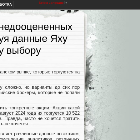
Select Language
▼
АБОТКА
а недооцененных
зуя данные Яху
у выбору
анском рынке, которые торгуются на
ду сложно, но варианты до сих пор
сийские брокеры, которые не попали
ить конкретные акции. Акции какой
вгуст 2024 года их торгуется 10 522
. Правда, часто не хочется тратить
ь не хочется.
вляет различные данные по акциям,
мендации аналитиков различных