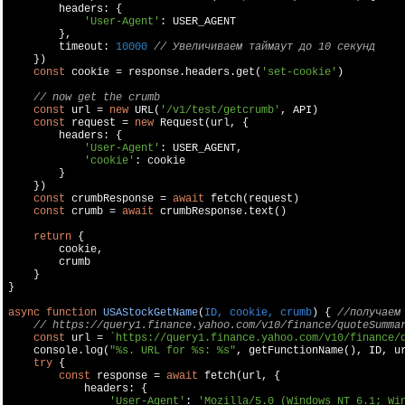
        headers: {

'User-Agent'
: USER_AGENT

        },

        timeout: 
10000
// Увеличиваем таймаут до 10 секунд
    })

const
 cookie = response.headers.get(
'set-cookie'
)

// now get the crumb
const
 url = 
new
 URL(
'/v1/test/getcrumb'
, API)

const
 request = 
new
 Request(url, {

        headers: {

'User-Agent'
: USER_AGENT,

'cookie'
: cookie

        }

    })

const
 crumbResponse = 
await
 fetch(request)

const
 crumb = 
await
 crumbResponse.text()

return
 {

        cookie,

        crumb

    }

}

async
function
USAStockGetName
(
ID, cookie, crumb
) 
{ 
//получаем
// https://query1.finance.yahoo.com/v10/finance/quoteSumma
const
 url = 
`https://query1.finance.yahoo.com/v10/finance/
console
.log(
"%s. URL for %s: %s"
, getFunctionName(), ID, ur
try
 {

const
 response = 
await
 fetch(url, {

            headers: {

'User-Agent'
: 
'Mozilla/5.0 (Windows NT 6.1; Wi