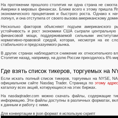
На протяжении прошлого столетия ни одна страна не смогл
Америки в мировых финансах. Ближе всего к этому пришла Яп
экономического процветания и быстрого роста. Однако к на
лопнул, и она отступила от своего вызова американскому доми
Несколько факторов объясняют подъем американского ры
устойчивость и рост экономики США сыграли центральную 
финансовой мощи, поддерживаемой сильными институтам
нормативно-правовой средой, которая, несмотря на ее сл
стабильного и предсказуемого рынка.
В других странах наблюдается снижение их относительного в
Столетие назад, например, на долю России приходилось 6% ми
Где взять список тикеров, торгуемых н
Если искать полный список тикеров, торгуемых на NYSE, N
официальном сайте Nasdaq Trader. Страница по
этому адре
каталогу всех акций, котирующихся на этих биржах.
На nasdaqtrader.com можно скачать файлы, содержащие ти
информацию. Эти файлы доступны в различных форматах, включа
к данным и работу с ними.
Для конвертации в json формат я использую скрипт