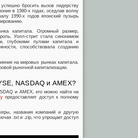
а успешно бросить вызов лидерству
ония в 1980-х годах, оседлав волну
чалу 1990-х годов японский пузырь
нированию.
нка капитала. Огромный размер,
роль. Уолл-стрит стала синонимом
и, глубокими пулами капитала и
ожности, способствовала созданию
лияния на мировых рынках капитала.
ровой рыночной капитализации.
а NYSE, NASDAQ и AMEX?
ASDAQ и AMEX, его можно найти на
су
предоставляет доступ к полному
керы, названия компаний и другую
я .txt и .zip, что упрощает доступ