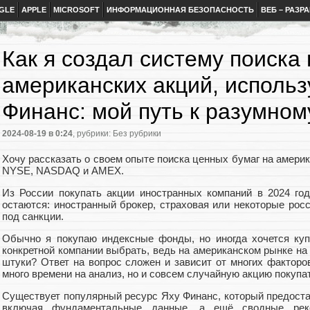
GLE
APPLE
MICROSOFT
ИНФОРМАЦИОННАЯ БЕЗОПАСНОСТЬ
ВЕБ – РАЗР
Как я создал систему поиск
американских акций, исполь
Финанс: мой путь к разумном
2024-08-19
в 0:24
, рубрики: Без рубрики
Хочу рассказать о своем опыте поиска ценных бумаг на америк
NYSE, NASDAQ и AMEX.
Из России покупать акции иностранных компаний в 2024 го
остаются: иностранный брокер, страховая или некоторые рос
под санкции.
Обычно я покупаю индексные фонды, но иногда хочется куп
конкретной компании выбрать, ведь на американском рынке на а
штуки? Ответ на вопрос сложен и зависит от многих факторов
много времени на анализ, но и совсем случайную акцию покупат
Существует популярный ресурс Яху Финанс, который предоста
включая фундаментальные данные, а ещё сводные реко