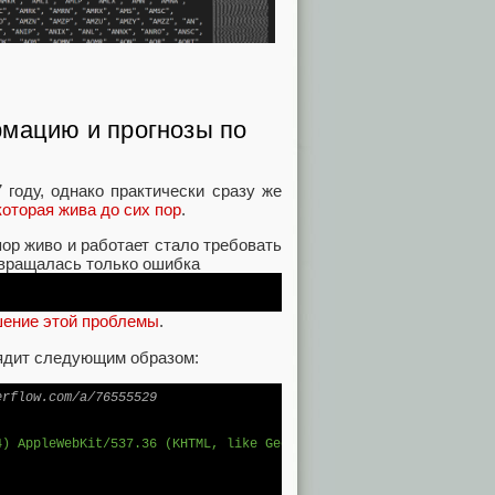
рмацию и прогнозы по
году, однако практически сразу же
которая жива до сих пор
.
пор живо и работает стало требовать
звращалась только ошибка
шение этой проблемы
.
лядит следующим образом:
erflow.com/a/76555529
4) AppleWebKit/537.36 (KHTML, like Gecko) Chrome/58.0.3029.110 S