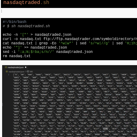
nasdaqtraded
.sh
:
#!/bin/bash
# $ sh nasdaqtraded.sh
echo
 -n 
'["'
 > nasdaqtraded.json

curl -o nasdaq.txt ftp://ftp.nasdaqtrader.com/symboldirectory/n
cat nasdaq.txt | grep -Eo 
'^w|w*'
 | sed 
's/^w|//g'
 | sed 
'H;1h
echo
'"]'
 >> nasdaqtraded.json

sed -i 
':a;N;$!ba;s/n//'
 nasdaqtraded.json

rm nasdaq.txt