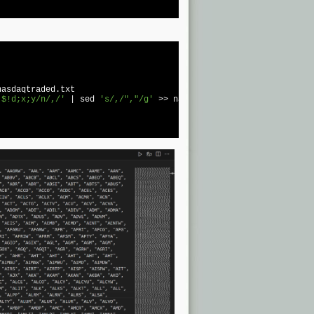
asdaqtraded.txt

;$!d;x;y/n/,/'
 | sed 
's/,/","/g'