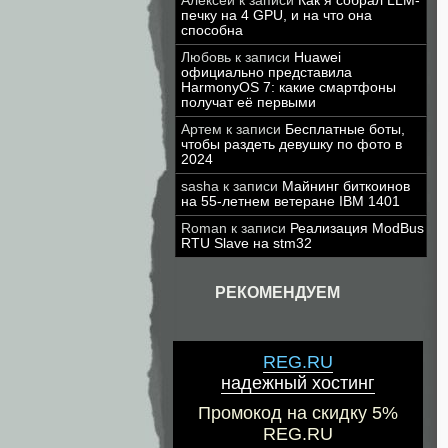
Алексей
к записи
Как я собрал LLM-
печку на 4 GPU, и на что она
способна
Любовь
к записи
Huawei
официально представила
HarmonyOS 7: какие смартфоны
получат её первыми
Артем
к записи
Бесплатные боты,
чтобы раздеть девушку по фото в
2024
sasha
к записи
Майнинг биткоинов
на 55-летнем ветеране IBM 1401
Roman
к записи
Реализация ModBus
RTU Slave на stm32
РЕКОМЕНДУЕМ
REG.RU
надежный хостинг
Промокод на скидку 5%
REG.RU