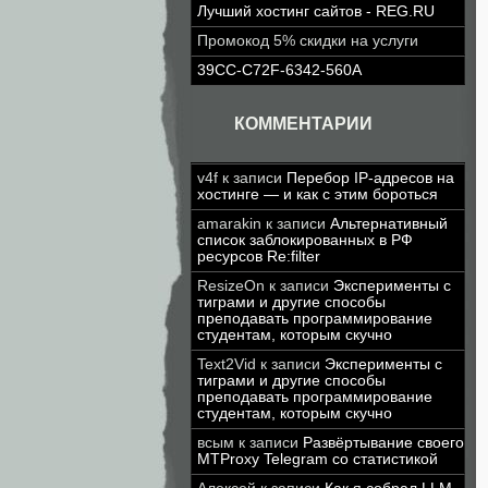
Лучший хостинг сайтов - REG.RU
Промокод 5% скидки на услуги
39CC-C72F-6342-560A
КОММЕНТАРИИ
v4f
к записи
Перебор IP-адресов на
хостинге — и как с этим бороться
amarakin
к записи
Альтернативный
список заблокированных в РФ
ресурсов Re:filter
ResizeOn
к записи
Эксперименты с
тиграми и другие способы
преподавать программирование
студентам, которым скучно
Text2Vid
к записи
Эксперименты с
тиграми и другие способы
преподавать программирование
студентам, которым скучно
всым
к записи
Развёртывание своего
MTProxy Telegram со статистикой