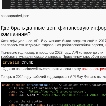
nasdaqtraded.json
Где брать данные цен, финансовую инфо
компаниям?
Хотя официальное API Яху Финанс было закрыто ещё в 2017 
появилась его недокументированная работоспособная версия,
Примерно год назад, в прошлом 2023 году, API которое до сих 
требовать куки для каждого запроса. Привычным способом во
Invalid
Crumb
. Однако на stackoverflow.com практически сразу
появилось ре
Теперь в 2024 году рабочий код запроса к API Яху Финанс выг
async
function
getCredentials
(
) 
{ 
// на основе https://stackov
// Inline the API and User-Agent values
const
 API = 
'https://query2.finance.yahoo.com'
;

const
 USER_AGENT = 
'Mozilla/5.0 (Windows NT 6.1; Win64; x6
// get the A3 cookie
const
 response = 
await
 fetch(
'https://fc.yahoo.com'
, {
