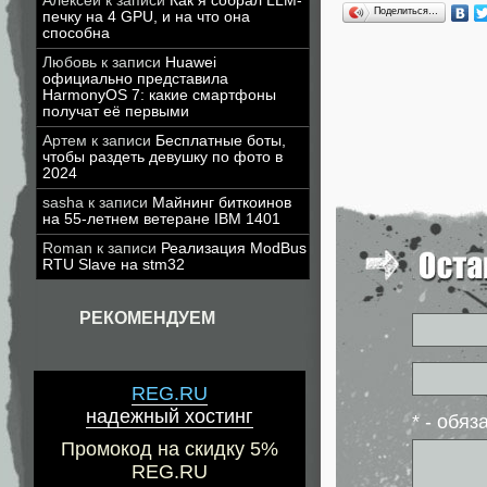
Алексей
к записи
Как я собрал LLM-
Поделиться…
печку на 4 GPU, и на что она
способна
Любовь
к записи
Huawei
официально представила
HarmonyOS 7: какие смартфоны
получат её первыми
Артем
к записи
Бесплатные боты,
чтобы раздеть девушку по фото в
2024
sasha
к записи
Майнинг биткоинов
на 55-летнем ветеране IBM 1401
Roman
к записи
Реализация ModBus
RTU Slave на stm32
РЕКОМЕНДУЕМ
REG.RU
надежный хостинг
* - обя
Промокод на скидку 5%
REG.RU