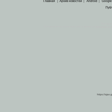
Главная
|
Архив новостей
|
Android
|
Google
Пуб
Все пра
Основными материалами сайта являются
архивные ко
https://ajax.