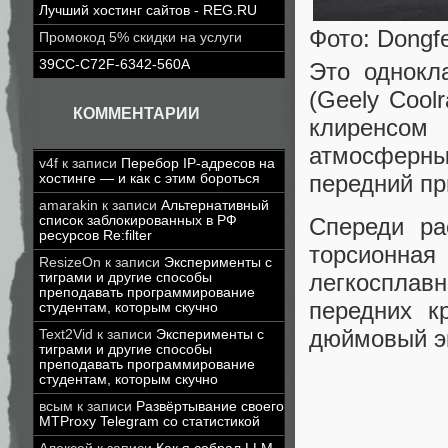
Лучший хостинг сайтов - REG.RU
Фото: Dongf
Промокод 5% скидки на услуги
39CC-C72F-6342-560A
Это однокла
(Geely Cool
КОММЕНТАРИИ
клиренсо
атмосферн
v4f
к записи
Перебор IP-адресов на
передний пр
хостинге — и как с этим бороться
amarakin
к записи
Альтернативный
список заблокированных в РФ
Спереди ра
ресурсов Re:filter
торсионна
ResizeOn
к записи
Эксперименты с
легкосплав
тиграми и другие способы
преподавать программирование
передних к
студентам, которым скучно
дюймовый э
Text2Vid
к записи
Эксперименты с
тиграми и другие способы
преподавать программирование
студентам, которым скучно
всым
к записи
Развёртывание своего
MTProxy Telegram со статистикой