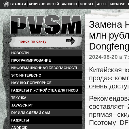
ГЛАВНАЯ
АРХИВ НОВОСТЕЙ
ANDROID
GOOGLE
APPLE
MICROSOF
Замена H
млн рубл
Dongfen
НОВОСТИ
2024-08-20
в 7
ПРОГРАММИРОВАНИЕ
Китайская к
ИНФОРМАЦИОННАЯ БЕЗОПАСНОСТЬ
ЭТО ИНТЕРЕСНО
продаж комп
НАУЧНО-ПОПУЛЯРНОЕ
очень дост
ГАДЖЕТЫ И УСТРОЙСТВА ДЛЯ ГИКОВ
Рекомендо
ТЕКУЧКА
составляет 
JAVASCRIPT
прямая ски
DIY ИЛИ СДЕЛАЙ САМ
ГАДЖЕТЫ
Поэтому DF
ANDROID