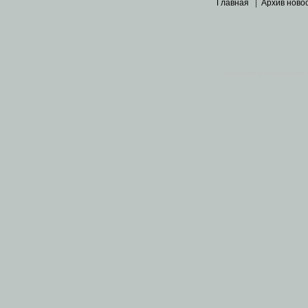
Главная
|
Архив ново
Основными материалами 