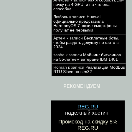
Алексей
к записи
Как я собрал LLM-
печку на 4 GPU, и на что она
способна
Любовь
к записи
Huawei
официально представила
HarmonyOS 7: какие смартфоны
получат её первыми
Артем
к записи
Бесплатные боты,
чтобы раздеть девушку по фото в
2024
sasha
к записи
Майнинг биткоинов
на 55-летнем ветеране IBM 1401
Roman
к записи
Реализация ModBus
RTU Slave на stm32
РЕКОМЕНДУЕМ
REG.RU
надежный хостинг
Промокод на скидку 5%
REG.RU