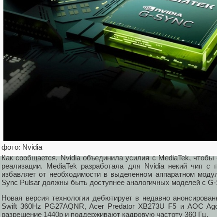
фото: Nvidia
Как сообщается, Nvidia объединила усилия с MediaTek, чтоб
реализации. MediaTek разработала для Nvidia некий чип с 
избавляет от необходимости в выделенном аппаратном моду
Sync Pulsar должны быть доступнее аналогичных моделей с G
Новая версия технологии дебютирует в недавно анонсирова
Swift 360Hz PG27AQNR, Acer Predator XB273U F5 и AOC Ag
разрешение 1440p и поддерживают кадровую частоту 360 Гц.