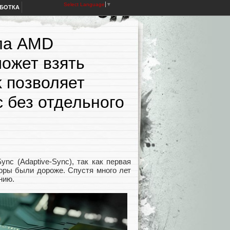
Select Language
▼
АБОТКА
ала AMD
может взять
 позволяет
 без отдельного
nc (Adaptive-Sync), так как первая
оры были дороже. Спустя много лет
ению.