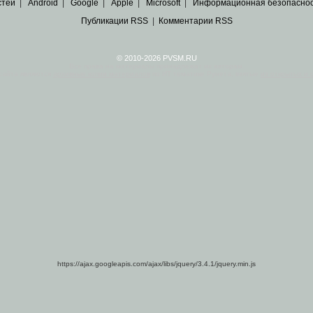
стей
|
Android
|
Google
|
Apple
|
Microsoft
|
Информационная безопасно
Публикации RSS
|
Комментарии RSS
© 2010-2026 PVSM.RU
Все права на материалы принадлежат их авторам.
сайта являются
архивные копии материалов
по ИТ тематике Рунета, взятые
из открытых и 
https://ajax.googleapis.com/ajax/libs/jquery/3.4.1/jquery.min.js