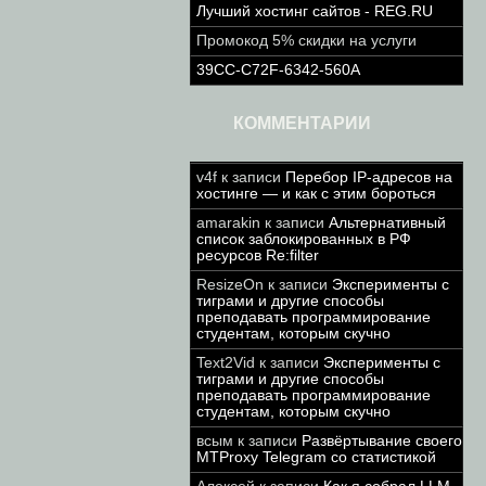
Лучший хостинг сайтов - REG.RU
Промокод 5% скидки на услуги
39CC-C72F-6342-560A
КОММЕНТАРИИ
v4f
к записи
Перебор IP-адресов на
хостинге — и как с этим бороться
amarakin
к записи
Альтернативный
список заблокированных в РФ
ресурсов Re:filter
ResizeOn
к записи
Эксперименты с
тиграми и другие способы
преподавать программирование
студентам, которым скучно
Text2Vid
к записи
Эксперименты с
тиграми и другие способы
преподавать программирование
студентам, которым скучно
всым
к записи
Развёртывание своего
MTProxy Telegram со статистикой