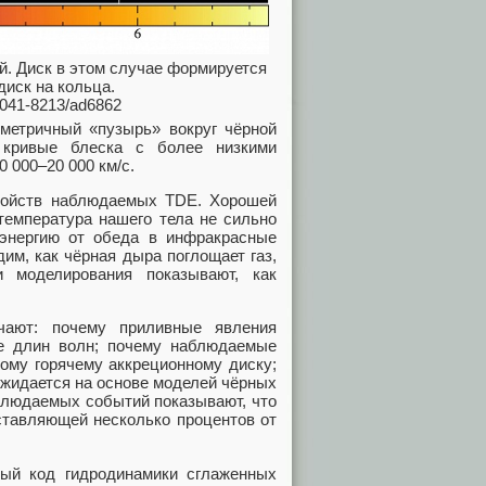
. Диск в этом случае формируется
диск на кольца.
/2041-8213/ad6862
метричный «пузырь» вокруг чёрной
 кривые блеска с более низкими
 000–20 000 км/с.
свойств наблюдаемых TDE. Хорошей
 температура нашего тела не сильно
 энергию от обеда в инфракрасные
им, как чёрная дыра поглощает газ,
 моделирования показывают, как
чают: почему приливные явления
не длин волн; почему наблюдаемые
ому горячему аккреционному диску;
жидается на основе моделей чёрных
блюдаемых событий показывают, что
ставляющей несколько процентов от
ный код гидродинамики сглаженных