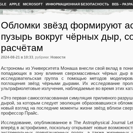
GLE
APPLE
MICROSOFT
ИНФОРМАЦИОННАЯ БЕЗОПАСНОСТЬ
ВЕБ – РАЗР
Обломки звёзд формируют а
пузырь вокруг чёрных дыр, с
расчётам
2024-08-21
в 10:33
, рубрики:
Новости
Астрономы из Университета Монаша внесли свой вклад в пони
попадающих в зону влияния сверхмассивных чёрных дыр в 
исследовательская группа с помощью методов моделиров
поглощения звёзд чёрными дырами. Их исследование проли
ультрафиолетовые излучения, наблюдаемые во время этих кат
«Это первая самосогласованная симуляция приливного разруш
дырой, за которым следует эволюция образовавшихся облом
новый взгляд на последние моменты жизни звёзд вблизи све
профессор Прайс.
Исследование, опубликованное в The Astrophysical Journal Le
вперёд в астрофизике, поскольку открывает новые возможност
экстремальных гравитационных полях, а также жизненных 