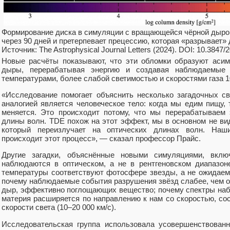
Формирование диска в симуляции с вращающейся чёрной дырой
через 90 дней и претерпевает прецессию, которая «разрывает» 
Источник: The Astrophysical Journal Letters (2024). DOI: 10.3847
Новые расчёты показывают, что эти обломки образуют асим
дыры, перерабатывая энергию и создавая наблюдаемые
температурами, более слабой светимостью и скоростями газа 10
«Исследование помогает объяснить несколько загадочных 
аналогией является человеческое тело: когда мы едим пищу,
меняется. Это происходит потому, что мы перерабатываем
длины волн. TDE похож на этот эффект, мы в основном не вид
который переизлучает на оптических длинах волн. Наши
происходит этот процесс», — сказал профессор Прайс.
Другие загадки, объяснённые новыми симуляциями, вклю
наблюдаются в оптическом, а не в рентгеновском диапазо
температуры соответствуют фотосфере звезды, а не ожидаем
почему наблюдаемые события разрушения звёзд слабее, чем о
дыр, эффективно поглощающих вещество; почему спектры на
материя расширяется по направлению к нам со скоростью, со
скорости света (10–20 000 км/с).
Исследовательская группа использовала усовершенствован