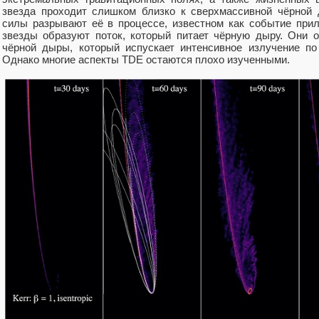
звезда проходит слишком близко к сверхмассивной чёрной 
силы разрывают её в процессе, известном как событие при
звезды образуют поток, который питает чёрную дыру. Они 
чёрной дыры, который испускает интенсивное излучение по
Однако многие аспекты TDE остаются плохо изученными.