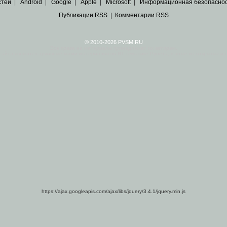
стей
|
Android
|
Google
|
Apple
|
Microsoft
|
Информационная безопасно
Публикации RSS
|
Комментарии RSS
© 2010-2026 PVSM.RU
Все права на материалы принадлежат их авторам.
сайта являются
архивные копии материалов
по ИТ тематике Рунета, взятые
из открытых и 
https://ajax.googleapis.com/ajax/libs/jquery/3.4.1/jquery.min.js