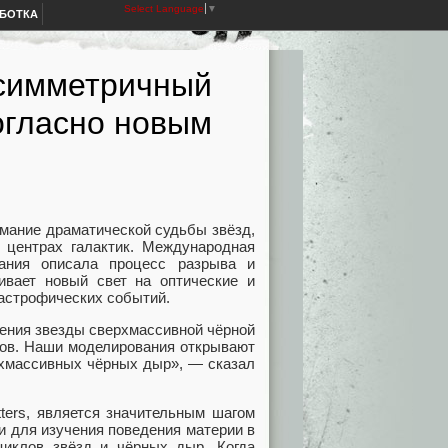
Select Language
▼
АБОТКА
симметричный
огласно новым
мание драматической судьбы звёзд,
центрах галактик. Международная
ания описала процесс разрыва и
вает новый свет на оптические и
астрофических событий.
ения звезды сверхмассивной чёрной
ков. Наши моделирования открывают
рхмассивных чёрных дыр», — сказал
tters, является значительным шагом
и для изучения поведения материи в
циклов звёзд и чёрных дыр. Когда