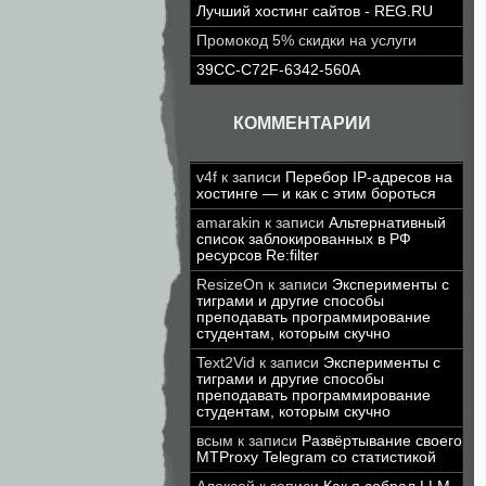
Лучший хостинг сайтов - REG.RU
Промокод 5% скидки на услуги
39CC-C72F-6342-560A
КОММЕНТАРИИ
v4f
к записи
Перебор IP-адресов на
хостинге — и как с этим бороться
amarakin
к записи
Альтернативный
список заблокированных в РФ
ресурсов Re:filter
ResizeOn
к записи
Эксперименты с
тиграми и другие способы
преподавать программирование
студентам, которым скучно
Text2Vid
к записи
Эксперименты с
тиграми и другие способы
преподавать программирование
студентам, которым скучно
всым
к записи
Развёртывание своего
MTProxy Telegram со статистикой