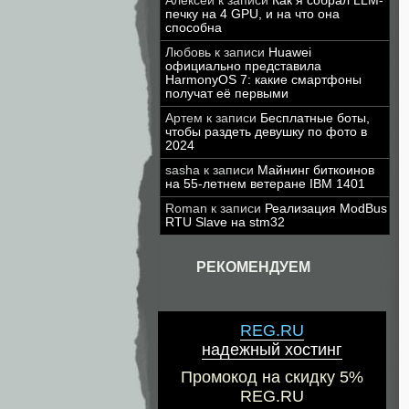
Алексей
к записи
Как я собрал LLM-
печку на 4 GPU, и на что она
способна
Любовь
к записи
Huawei
официально представила
HarmonyOS 7: какие смартфоны
получат её первыми
Артем
к записи
Бесплатные боты,
чтобы раздеть девушку по фото в
2024
sasha
к записи
Майнинг биткоинов
на 55-летнем ветеране IBM 1401
Roman
к записи
Реализация ModBus
RTU Slave на stm32
РЕКОМЕНДУЕМ
REG.RU
надежный хостинг
Промокод на скидку 5%
REG.RU