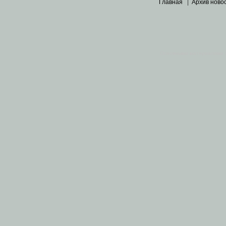
Главная
|
Архив ново
Основными материалами 