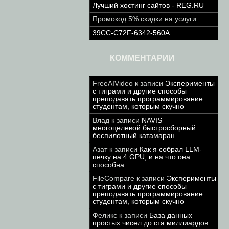
Лучший хостинг сайтов - REG.RU
Промокод 5% скидки на услуги
39CC-C72F-6342-560A
КОММЕНТАРИИ
FreeAIVideo
к записи
Эксперименты
с тиграми и другие способы
преподавать программирование
студентам, которым скучно
Влад
к записи
NAVIS —
многоцелевой быстросборный
беспилотный катамаран
Азат
к записи
Как я собрал LLM-
печку на 4 GPU, и на что она
способна
FileCompare
к записи
Эксперименты
с тиграми и другие способы
преподавать программирование
студентам, которым скучно
Феликс
к записи
База данных
простых чисел до ста миллиардов