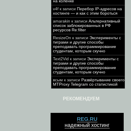
на коленке
v4f
к записи
Перебор IP-адресов на
хостинге — и как с этим бороться
amarakin
к записи
Альтернативный
список заблокированных в РФ
ресурсов Re:filter
ResizeOn
к записи
Эксперименты с
тиграми и другие способы
преподавать программирование
студентам, которым скучно
Text2Vid
к записи
Эксперименты с
тиграми и другие способы
преподавать программирование
студентам, которым скучно
всым
к записи
Развёртывание своего
MTProxy Telegram со статистикой
РЕКОМЕНДУЕМ
REG.RU
надежный хостинг