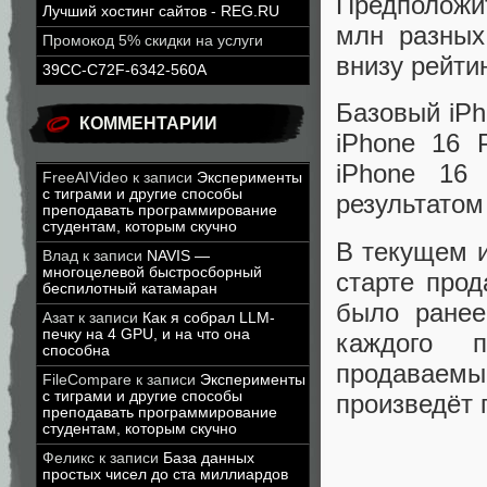
Предположит
Лучший хостинг сайтов - REG.RU
млн разных
Промокод 5% скидки на услуги
внизу рейти
39CC-C72F-6342-560A
Базовый iPh
КОММЕНТАРИИ
iPhone 16 
iPhone 16
FreeAIVideo
к записи
Эксперименты
с тиграми и другие способы
результатом
преподавать программирование
студентам, которым скучно
В текущем и
Влад
к записи
NAVIS —
многоцелевой быстросборный
старте прод
беспилотный катамаран
было ранее
Азат
к записи
Как я собрал LLM-
печку на 4 GPU, и на что она
каждого 
способна
продаваемы
FileCompare
к записи
Эксперименты
с тиграми и другие способы
произведёт 
преподавать программирование
студентам, которым скучно
Феликс
к записи
База данных
простых чисел до ста миллиардов