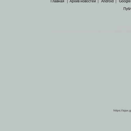
Главная
|
Архив новостей
|
Android
|
Google
Пуб
Все пра
Основными материалами сайта являются
архивные ко
https://ajax.