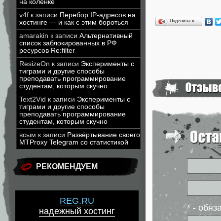
на коленке
v4f
к записи
Перебор IP-адресов на
Поделиться…
хостинге — и как с этим бороться
amarakin
к записи
Альтернативный
список заблокированных в РФ
ресурсов Re:filter
ResizeOn
к записи
Эксперименты с
тиграми и другие способы
преподавать программирование
студентам, которым скучно
Text2Vid
к записи
Эксперименты с
тиграми и другие способы
преподавать программирование
студентам, которым скучно
всым
к записи
Развёртывание своего
MTProxy Telegram со статистикой
РЕКОМЕНДУЕМ
REG.RU
* - обя
надежный хостинг