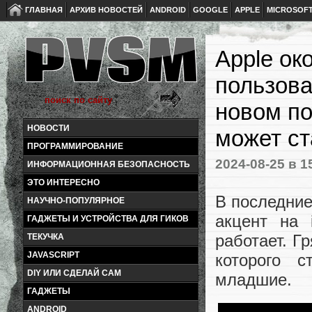
ГЛАВНАЯ
АРХИВ НОВОСТЕЙ
ANDROID
GOOGLE
APPLE
MICROSOF
Apple ок
пользова
новом п
НОВОСТИ
может ст
ПРОГРАММИРОВАНИЕ
2024-08-25
в 1
ИНФОРМАЦИОННАЯ БЕЗОПАСНОСТЬ
ЭТО ИНТЕРЕСНО
В последние
НАУЧНО-ПОПУЛЯРНОЕ
акцент на 
ГАДЖЕТЫ И УСТРОЙСТВА ДЛЯ ГИКОВ
работает. Г
ТЕКУЧКА
JAVASCRIPT
которого 
DIY ИЛИ СДЕЛАЙ САМ
младшие.
ГАДЖЕТЫ
ANDROID