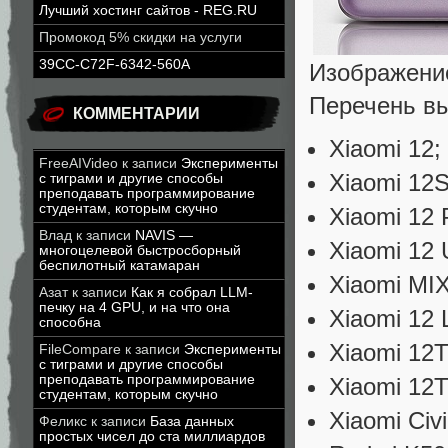
Лучший хостинг сайтов - REG.RU
Промокод 5% скидки на услуги
39CC-C72F-6342-560A
Изображение
Перечень вы
КОММЕНТАРИИ
Xiaomi 12;
FreeAIVideo
к записи
Эксперименты
Xiaomi 12S
с тиграми и другие способы
преподавать программирование
студентам, которым скучно
Xiaomi 12 
Влад
к записи
NAVIS —
Xiaomi 12 U
многоцелевой быстросборный
беспилотный катамаран
Xiaomi MI
Азат
к записи
Как я собрал LLM-
печку на 4 GPU, и на что она
Xiaomi 12 L
способна
Xiaomi 12T
FileCompare
к записи
Эксперименты
с тиграми и другие способы
преподавать программирование
Xiaomi 12T
студентам, которым скучно
Xiaomi Civi
Феликс
к записи
База данных
простых чисел до ста миллиардов