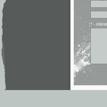
* - обя