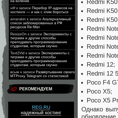
Redmi K50
на коленке
v4f
к записи
Перебор IP-адресов на
Redmi K50
хостинге — и как с этим бороться
Redmi K50
amarakin
к записи
Альтернативный
список заблокированных в РФ
ресурсов Re:filter
Redmi Note
ResizeOn
к записи
Эксперименты с
Redmi Note
тиграми и другие способы
преподавать программирование
Redmi Note
студентам, которым скучно
Text2Vid
к записи
Эксперименты с
Redmi Note
тиграми и другие способы
преподавать программирование
Redmi 12;
студентам, которым скучно
Redmi 12 
всым
к записи
Развёртывание своего
MTProxy Telegram со статистикой
Poco F4 G
РЕКОМЕНДУЕМ
Poco X5;
Poco X5 Pr
REG.RU
Однако вып
надежный хостинг
обновление