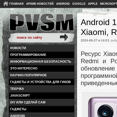
ГЛАВНАЯ
АРХИВ НОВОСТЕЙ
ANDROID
GOOGLE
APPLE
MICROSOF
Android 
Xiaomi, 
2024-08-27
в 14:03
, руб
НОВОСТИ
Ресурс Xiao
ПРОГРАММИРОВАНИЕ
Redmi и Po
ИНФОРМАЦИОННАЯ БЕЗОПАСНОСТЬ
обновлени
ЭТО ИНТЕРЕСНО
программно
НАУЧНО-ПОПУЛЯРНОЕ
приведенные
ГАДЖЕТЫ И УСТРОЙСТВА ДЛЯ ГИКОВ
ТЕКУЧКА
JAVASCRIPT
DIY ИЛИ СДЕЛАЙ САМ
ГАДЖЕТЫ
ANDROID