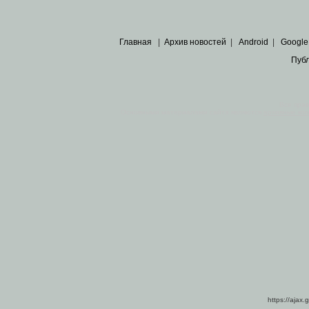
Главная
|
Архив новостей
|
Android
|
Google
Пуб
Все пра
Основными материалами сайта являются
архивные ко
https://ajax.