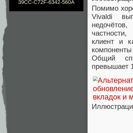
39CC-C72F-6342-560A
Помимо хор
Vivaldi в
недочётов
частности,
клиент и к
компоненты 
Общий спи
превышает 1
Иллюстрация