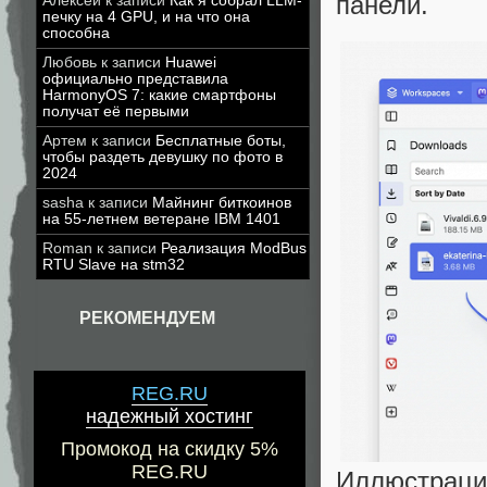
панели.
Алексей
к записи
Как я собрал LLM-
печку на 4 GPU, и на что она
способна
Любовь
к записи
Huawei
официально представила
HarmonyOS 7: какие смартфоны
получат её первыми
Артем
к записи
Бесплатные боты,
чтобы раздеть девушку по фото в
2024
sasha
к записи
Майнинг биткоинов
на 55-летнем ветеране IBM 1401
Roman
к записи
Реализация ModBus
RTU Slave на stm32
РЕКОМЕНДУЕМ
REG.RU
надежный хостинг
Промокод на скидку 5%
REG.RU
Иллюстрация