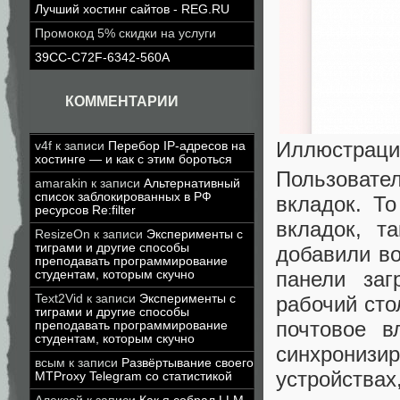
Лучший хостинг сайтов - REG.RU
Промокод 5% скидки на услуги
39CC-C72F-6342-560A
КОММЕНТАРИИ
Иллюстрация
v4f
к записи
Перебор IP-адресов на
хостинге — и как с этим бороться
Пользовате
amarakin
к записи
Альтернативный
список заблокированных в РФ
вкладок. Т
ресурсов Re:filter
вкладок, т
ResizeOn
к записи
Эксперименты с
тиграми и другие способы
добавили в
преподавать программирование
панели заг
студентам, которым скучно
рабочий сто
Text2Vid
к записи
Эксперименты с
тиграми и другие способы
почтовое в
преподавать программирование
студентам, которым скучно
синхрониз
всым
к записи
Развёртывание своего
устройства
MTProxy Telegram со статистикой