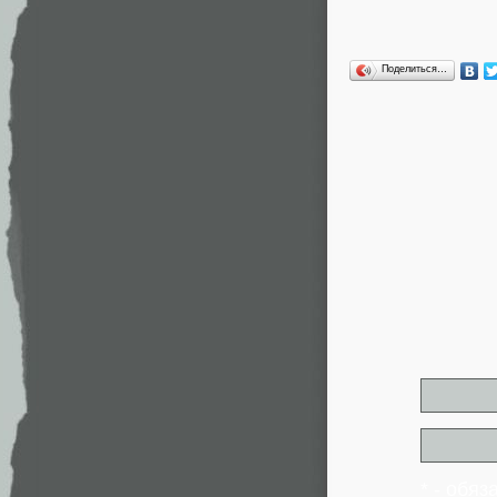
Поделиться…
* - обя