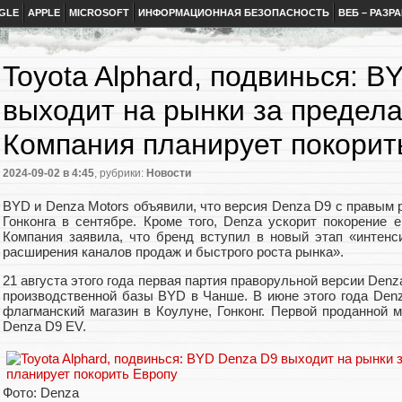
GLE
APPLE
MICROSOFT
ИНФОРМАЦИОННАЯ БЕЗОПАСНОСТЬ
ВЕБ – РАЗР
Toyota Alphard, подвинься: 
выходит на рынки за предела
Компания планирует покорит
2024-09-02
в 4:45
, рубрики:
Новости
BYD и Denza Motors объявили, что версия Denza D9 с правым 
Гонконга в сентябре. Кроме того, Denza ускорит покорение 
Компания заявила, что бренд вступил в новый этап «интенси
расширения каналов продаж и быстрого роста рынка».
21 августа этого года первая партия праворульной версии Den
производственной базы BYD в Чанше. В июне этого года Den
флагманский магазин в Коулуне, Гонконг. Первой проданной 
Denza D9 EV.
Фото: Denza