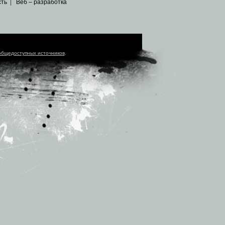
сть
|
Веб – разработка
общедоступных источников
.