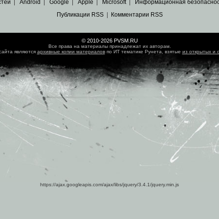
стей
|
Android
|
Google
|
Apple
|
Microsoft
|
Информационная безопасно
Публикации RSS
|
Комментарии RSS
© 2010-2026 PVSM.RU
Все права на материалы принадлежат их авторам.
сайта являются
архивные копии материалов
по ИТ тематике Рунета, взятые
из открытых и 
https://ajax.googleapis.com/ajax/libs/jquery/3.4.1/jquery.min.js