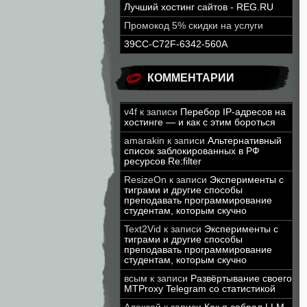
Лучший хостинг сайтов - REG.RU
Промокод 5% скидки на услуги
39CC-C72F-6342-560A
КОММЕНТАРИИ
v4f
к записи
Перебор IP-адресов на
хостинге — и как с этим бороться
amarakin
к записи
Альтернативный
список заблокированных в РФ
ресурсов Re:filter
ResizeOn
к записи
Эксперименты с
тиграми и другие способы
преподавать программирование
студентам, которым скучно
Text2Vid
к записи
Эксперименты с
тиграми и другие способы
преподавать программирование
студентам, которым скучно
всым
к записи
Развёртывание своего
MTProxy Telegram со статистикой