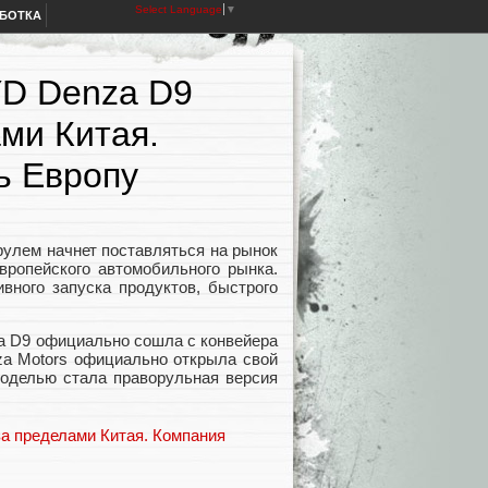
Select Language
▼
АБОТКА
BYD Denza D9
ми Китая.
ь Европу
рулем начнет поставляться на рынок
европейского автомобильного рынка.
вного запуска продуктов, быстрого
za D9 официально сошла с конвейера
za Motors официально открыла свой
моделью стала праворульная версия