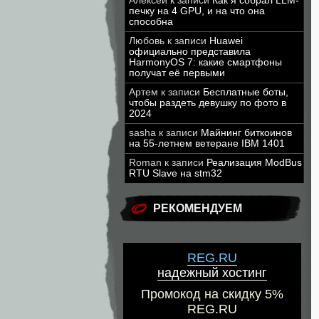
Алексей
к записи
Как я собрал LLM-
печку на 4 GPU, и на что она
способна
Любовь
к записи
Huawei
официально представила
HarmonyOS 7: какие смартфоны
получат её первыми
Артем
к записи
Бесплатные боты,
чтобы раздеть девушку по фото в
2024
sasha
к записи
Майнинг биткоинов
на 55-летнем ветеране IBM 1401
Roman
к записи
Реализация ModBus
RTU Slave на stm32
РЕКОМЕНДУЕМ
REG.RU
надежный хостинг
Промокод на скидку 5%
REG.RU