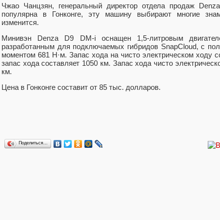
Чжао Чанцзян, генеральный директор отдела продаж Denza,
популярна в Гонконге, эту машину выбирают многие знам
изменится.
Минивэн Denza D9 DM-i оснащен 1,5-литровым двигател
разработанным для подключаемых гибридов SnapCloud, с по
моментом 681 Н·м. Запас хода на чисто электрическом ходу 
запас хода составляет 1050 км. Запас хода чисто электрическ
км.
Цена в Гонконге составит от 85 тыс. долларов.
Поделиться…