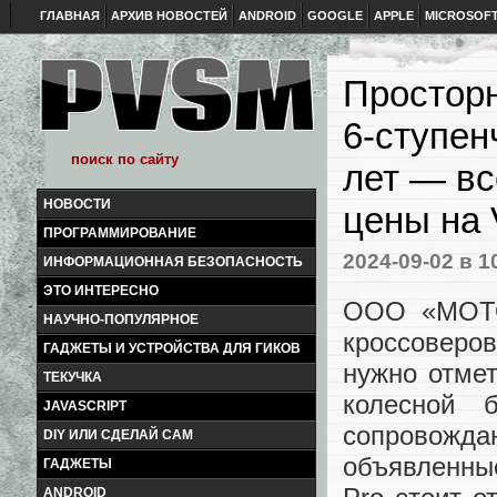
ГЛАВНАЯ
АРХИВ НОВОСТЕЙ
ANDROID
GOOGLE
APPLE
MICROSOF
Просторн
6-ступен
лет — вс
НОВОСТИ
цены на 
ПРОГРАММИРОВАНИЕ
2024-09-02
в 1
ИНФОРМАЦИОННАЯ БЕЗОПАСНОСТЬ
ЭТО ИНТЕРЕСНО
ООО «МОТО
НАУЧНО-ПОПУЛЯРНОЕ
кроссоверо
ГАДЖЕТЫ И УСТРОЙСТВА ДЛЯ ГИКОВ
нужно отме
ТЕКУЧКА
колесной 
JAVASCRIPT
сопровожда
DIY ИЛИ СДЕЛАЙ САМ
объявленны
ГАДЖЕТЫ
ANDROID