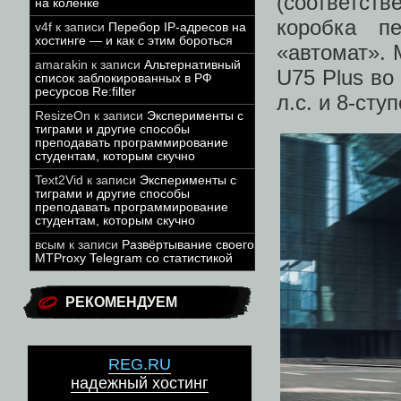
(соответств
на коленке
коробка п
v4f
к записи
Перебор IP-адресов на
хостинге — и как с этим бороться
«автомат». 
amarakin
к записи
Альтернативный
U75 Plus во
список заблокированных в РФ
ресурсов Re:filter
л.с. и 8-ст
ResizeOn
к записи
Эксперименты с
тиграми и другие способы
преподавать программирование
студентам, которым скучно
Text2Vid
к записи
Эксперименты с
тиграми и другие способы
преподавать программирование
студентам, которым скучно
всым
к записи
Развёртывание своего
MTProxy Telegram со статистикой
РЕКОМЕНДУЕМ
REG.RU
надежный хостинг