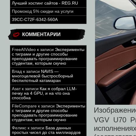
Лучший хостинг сайтов - REG.RU
Промокод 5% скидки на услуги
39CC-C72F-6342-560A
КОММЕНТАРИИ
FreeAIVideo
к записи
Эксперименты
с тиграми и другие способы
преподавать программирование
студентам, которым скучно
Влад
к записи
NAVIS —
многоцелевой быстросборный
беспилотный катамаран
Азат
к записи
Как я собрал LLM-
печку на 4 GPU, и на что она
способна
FileCompare
к записи
Эксперименты
Изображени
с тиграми и другие способы
преподавать программирование
VGV U70 Pr
студентам, которым скучно
исполнен
Феликс
к записи
База данных
простых чисел до ста миллиардов