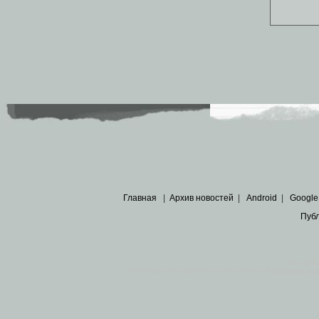
Главная
|
Архив новостей
|
Android
|
Google
Пуб
Все пра
Основными материалами сайта являются
архивные ко