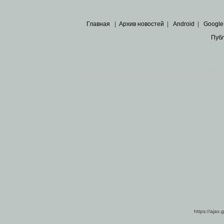
Главная
|
Архив новостей
|
Android
|
Google
Пуб
Все пра
Основными материалами сайта являются
архивные ко
https://ajax.