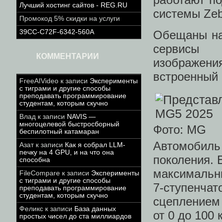
Лучший хостинг сайтов - REG.RU
системы Zeb
Промокод 5% скидки на услуги
39CC-C72F-6342-560A
Обещаны на
сервисы о
КОММЕНТАРИИ
изображен
встроенный 
FreeAIVideo
к записи
Эксперименты
с тиграми и другие способы
преподавать программирование
студентам, которым скучно
Влад
к записи
NAVIS —
многоцелевой быстросборный
Фото: MG
беспилотный катамаран
Автомобиль
Азат
к записи
Как я собрал LLM-
печку на 4 GPU, и на что она
поколения. 
способна
максимальн
FileCompare
к записи
Эксперименты
с тиграми и другие способы
7-ступенч
преподавать программирование
студентам, которым скучно
сцеплением
Феликс
к записи
База данных
от 0 до 100 
простых чисел до ста миллиардов