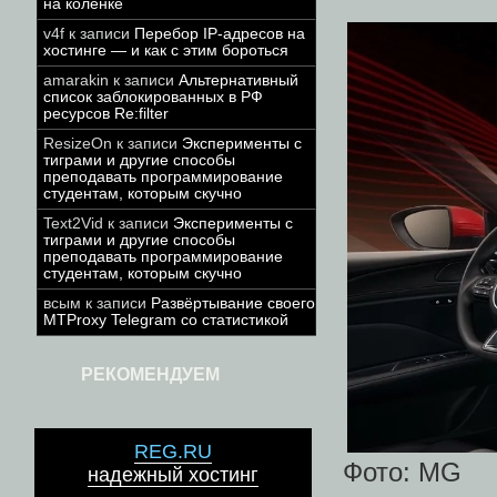
на коленке
v4f
к записи
Перебор IP-адресов на
хостинге — и как с этим бороться
amarakin
к записи
Альтернативный
список заблокированных в РФ
ресурсов Re:filter
ResizeOn
к записи
Эксперименты с
тиграми и другие способы
преподавать программирование
студентам, которым скучно
Text2Vid
к записи
Эксперименты с
тиграми и другие способы
преподавать программирование
студентам, которым скучно
всым
к записи
Развёртывание своего
MTProxy Telegram со статистикой
РЕКОМЕНДУЕМ
REG.RU
Фото: MG
надежный хостинг