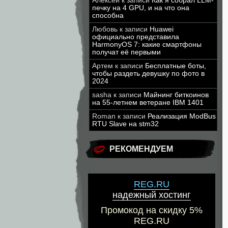
Алексей
к записи
Как я собрал LLM-
печку на 4 GPU, и на что она
способна
Любовь
к записи
Huawei
официально представила
HarmonyOS 7: какие смартфоны
получат её первыми
Артем
к записи
Бесплатные боты,
чтобы раздеть девушку по фото в
2024
sasha
к записи
Майнинг биткоинов
на 55-летнем ветеране IBM 1401
Roman
к записи
Реализация ModBus
RTU Slave на stm32
РЕКОМЕНДУЕМ
REG.RU
надежный хостинг
Промокод на скидку 5%
REG.RU