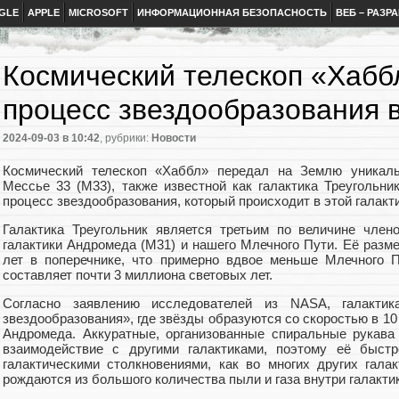
GLE
APPLE
MICROSOFT
ИНФОРМАЦИОННАЯ БЕЗОПАСНОСТЬ
ВЕБ – РАЗР
Космический телескоп «Хабб
процесс звездообразования в
2024-09-03
в 10:42
, рубрики:
Новости
Космический телескоп «Хаббл» передал на Землю уникаль
Мессье 33 (M33), также известной как галактика Треугольни
процесс звездообразования, который происходит в этой галакт
Галактика Треугольник является третьим по величине член
галактики Андромеда (M31) и нашего Млечного Пути. Её разме
лет в поперечнике, что примерно вдвое меньше Млечного 
составляет почти 3 миллиона световых лет.
Согласно заявлению исследователей из NASA, галактика
звездообразования», где звёзды образуются со скоростью в 10
Андромеда. Аккуратные, организованные спиральные рукава
взаимодействие с другими галактиками, поэтому её быстр
галактическими столкновениями, как во многих других гала
рождаются из большого количества пыли и газа внутри галакти