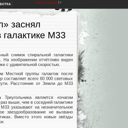
Select Language
▼
АБОТКА
л» заснял
 галактике M33
ный снимок спиральной галактики
к. На изображении отчётливо виден
ике с удивительной скоростью.
ом Местной группы галактик после
р составляет всего 60 000 световых
Пути. Расстояние от Земли до M33
 Треугольника является «очагом
 раз выше, чем в соседней галактике
 M33 указывают на незначительное
ое звездообразование не вызвано
ктиках. Вместо этого новые звёзды
ки.