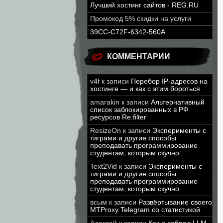
Лучший хостинг сайтов - REG.RU
Промокод 5% скидки на услуги
39CC-C72F-6342-560A
КОММЕНТАРИИ
v4f
к записи
Перебор IP-адресов на
хостинге — и как с этим бороться
amarakin
к записи
Альтернативный
список заблокированных в РФ
ресурсов Re:filter
ResizeOn
к записи
Эксперименты с
тиграми и другие способы
преподавать программирование
студентам, которым скучно
Text2Vid
к записи
Эксперименты с
тиграми и другие способы
преподавать программирование
студентам, которым скучно
всым
к записи
Развёртывание своего
MTProxy Telegram со статистикой