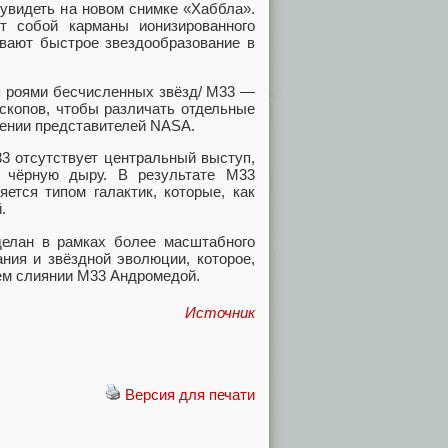
 увидеть на новом снимке «Хаббла».
т собой карманы ионизированного
ывают быстрое звездообразование в
я роями бесчисленных звёзд/ M33 —
ескопов, чтобы различать отдельные
лении представителей NASA.
33 отсутствует центральный выступ,
 чёрную дыру. В результате M33
яется типом галактик, которые, как
.
делан в рамках более масштабного
ния и звёздной эволюции, которое,
ем слиянии M33 Андромедой.
Источник
Версия для печати