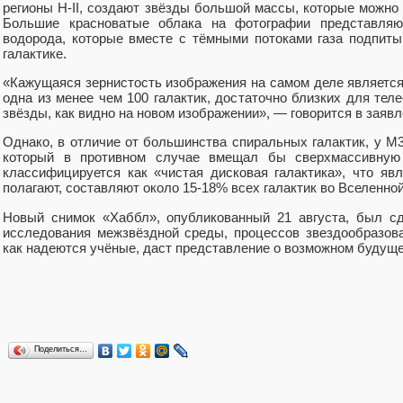
регионы H-II, создают звёзды большой массы, которые можно
Большие красноватые облака на фотографии представляю
водорода, которые вместе с тёмными потоками газа подпит
галактике.
«Кажущаяся зернистость изображения на самом деле являетс
одна из менее чем 100 галактик, достаточно близких для тел
звёзды, как видно на новом изображении», — говорится в заяв
Однако, в отличие от большинства спиральных галактик, у M
который в противном случае вмещал бы сверхмассивную
классифицируется как «чистая дисковая галактика», что явл
полагают, составляют около 15-18% всех галактик во Вселенной
Новый снимок «Хаббл», опубликованный 21 августа, был с
исследования межзвёздной среды, процессов звездообразова
как надеются учёные, даст представление о возможном будущ
Поделиться…