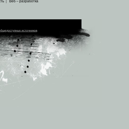
сть
|
Веб – разработка
общедоступных источников
.