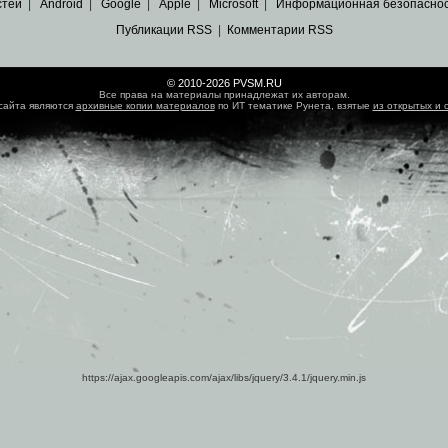
стей
|
Android
|
Google
|
Apple
|
Microsoft
|
Информационная безопасно
Публикации RSS
|
Комментарии RSS
© 2010-2026 PVSM.RU
Все права на материалы принадлежат их авторам.
сайта являются
архивные копии материалов
по ИТ тематике Рунета, взятые
из открытых и 
https://ajax.googleapis.com/ajax/libs/jquery/3.4.1/jquery.min.js