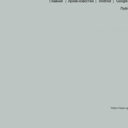
Главная
|
Архив новостей
|
Android
|
Google
Пуб
Все пра
Основными материалами сайта являются
архивные ко
https://ajax.