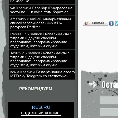
на коленке
v4f
к записи
Перебор IP-адресов на
хостинге — и как с этим бороться
amarakin
к записи
Альтернативный
список заблокированных в РФ
Поделиться…
ресурсов Re:filter
ResizeOn
к записи
Эксперименты с
тиграми и другие способы
преподавать программирование
студентам, которым скучно
Text2Vid
к записи
Эксперименты с
тиграми и другие способы
преподавать программирование
студентам, которым скучно
всым
к записи
Развёртывание своего
MTProxy Telegram со статистикой
РЕКОМЕНДУЕМ
REG.RU
надежный хостинг