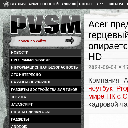
ГЛАВНАЯ
АРХИВ НОВОСТЕЙ
ANDROID
GOOGLE
APPLE
MICROSOF
Acer пре
герцевый
опираетс
НОВОСТИ
HD
ПРОГРАММИРОВАНИЕ
2024-09-04
в 1
ИНФОРМАЦИОННАЯ БЕЗОПАСНОСТЬ
ЭТО ИНТЕРЕСНО
Компания A
НАУЧНО-ПОПУЛЯРНОЕ
ноутбук Pro
ГАДЖЕТЫ И УСТРОЙСТВА ДЛЯ ГИКОВ
мире ПК с C
ТЕКУЧКА
кадровой ча
JAVASCRIPT
DIY ИЛИ СДЕЛАЙ САМ
ГАДЖЕТЫ
ANDROID