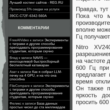
Лучший хостинг сайтов - REG.RU
Правда, тут
Промокод 5% скидки на услуги
Пока что м
39CC-C72F-6342-560A
производите
КОММЕНТАРИИ
вполне може
Гц получают
FreeAIVideo
к записи
Эксперименты
с тиграми и другие способы
Nitro XV2
преподавать программирование
студентам, которым скучно
разрешением
Влад
к записи
NAVIS —
на частоте 
многоцелевой быстросборный
беспилотный катамаран
600 Гц при 
Азат
к записи
Как я собрал LLM-
предлагает
печку на 4 GPU, и на что она
способна
время откл
FileCompare
к записи
Эксперименты
Он также п
с тиграми и другие способы
преподавать программирование
яркость до
студентам, которым скучно
просить 600
Феликс
к записи
База данных
простых чисел до ста миллиардов