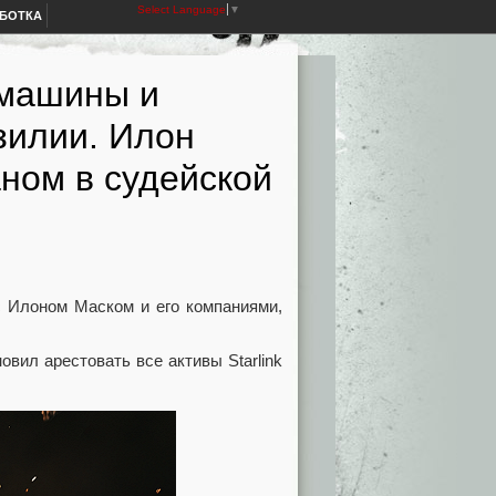
Select Language
▼
АБОТКА
я машины и
зилии. Илон
ном в судейской
с Илоном Маском и его компаниями,
вил арестовать все активы Starlink