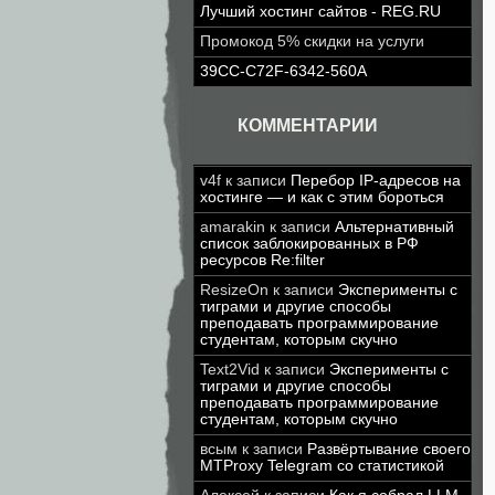
Лучший хостинг сайтов - REG.RU
Промокод 5% скидки на услуги
39CC-C72F-6342-560A
КОММЕНТАРИИ
v4f
к записи
Перебор IP-адресов на
хостинге — и как с этим бороться
amarakin
к записи
Альтернативный
список заблокированных в РФ
ресурсов Re:filter
ResizeOn
к записи
Эксперименты с
тиграми и другие способы
преподавать программирование
студентам, которым скучно
Text2Vid
к записи
Эксперименты с
тиграми и другие способы
преподавать программирование
студентам, которым скучно
всым
к записи
Развёртывание своего
MTProxy Telegram со статистикой