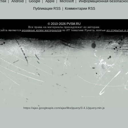
стей
|
Android
|
Google
|
Apple
|
Microsoft
|
Информационная безопасно
Публикации RSS
|
Комментарии RSS
© 2010-2026 PVSM.RU
Все права на материалы принадлежат их авторам.
сайта являются
архивные копии материалов
по ИТ тематике Рунета, взятые
из открытых и 
https://ajax.googleapis.com/ajax/libs/jquery/3.4.1/jquery.min.js