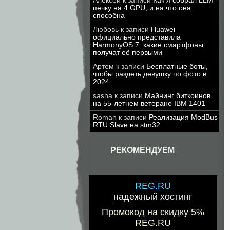
Алексей
к записи
Как я собрал LLM-
печку на 4 GPU, и на что она
способна
Любовь
к записи
Huawei
официально представила
HarmonyOS 7: какие смартфоны
получат её первыми
Артем
к записи
Бесплатные боты,
чтобы раздеть девушку по фото в
2024
sasha
к записи
Майнинг биткоинов
на 55-летнем ветеране IBM 1401
Roman
к записи
Реализация ModBus
RTU Slave на stm32
РЕКОМЕНДУЕМ
REG.RU
надежный хостинг
Промокод на скидку 5%
REG.RU