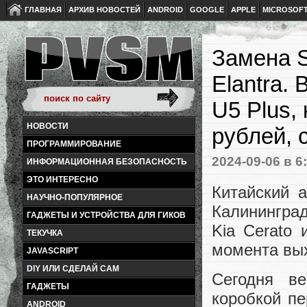
ГЛАВНАЯ
АРХИВ НОВОСТЕЙ
ANDROID
GOOGLE
APPLE
MICROSOF
Замена S
Elantra.
U5 Plus,
НОВОСТИ
рублей, 
ПРОГРАММИРОВАНИЕ
2024-09-06
в 6
ИНФОРМАЦИОННАЯ БЕЗОПАСНОСТЬ
ЭТО ИНТЕРЕСНО
Китайский 
НАУЧНО-ПОПУЛЯРНОЕ
Калининград
ГАДЖЕТЫ И УСТРОЙСТВА ДЛЯ ГИКОВ
Kia Cerato 
ТЕКУЧКА
момента вы
JAVASCRIPT
DIY ИЛИ СДЕЛАЙ САМ
Сегодня ве
ГАДЖЕТЫ
коробкой пе
ANDROID