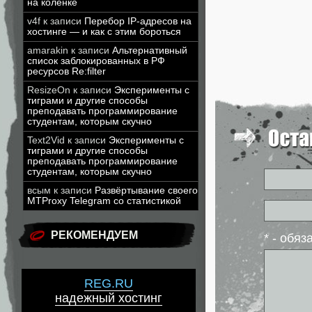
на коленке
v4f
к записи
Перебор IP-адресов на
хостинге — и как с этим бороться
amarakin
к записи
Альтернативный
список заблокированных в РФ
ресурсов Re:filter
ResizeOn
к записи
Эксперименты с
тиграми и другие способы
преподавать программирование
студентам, которым скучно
Text2Vid
к записи
Эксперименты с
тиграми и другие способы
преподавать программирование
студентам, которым скучно
всым
к записи
Развёртывание своего
MTProxy Telegram со статистикой
РЕКОМЕНДУЕМ
* - обя
REG.RU
надежный хостинг