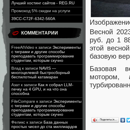
Лучший хостинг сайтов - REG.RU
Промокод 5% скидки на услуги
39CC-C72F-6342-560A
Изображени
Весной 202
КОММЕНТАРИИ
руб. до 1 
этой весной
FreeAIVideo
к записи
Эксперименты
с тиграми и другие способы
базовую вер
преподавать программирование
студентам, которым скучно
Базовая в
Влад
к записи
NAVIS —
многоцелевой быстросборный
мотором, 
беспилотный катамаран
турбированн
Азат
к записи
Как я собрал LLM-
печку на 4 GPU, и на что она
способна
FileCompare
к записи
Эксперименты
с тиграми и другие способы
преподавать программирование
студентам, которым скучно
Поделиться…
Феликс
к записи
База данных
простых чисел до ста миллиардов