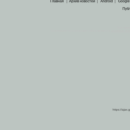
Главная
|
Архив новостей
|
Android
|
Google
Пуб
Все пра
Основными материалами сайта являются
архивные ко
https://ajax.