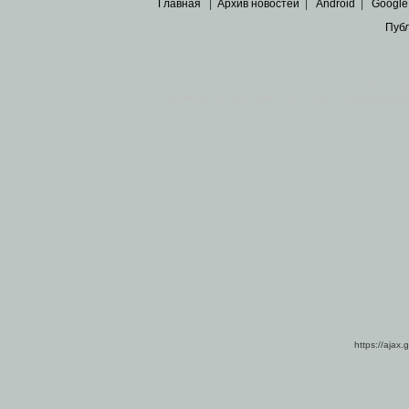
Главная
|
Архив новостей
|
Android
|
Google
Пуб
Все пра
Основными материалами сайта являются
архивные ко
https://ajax.