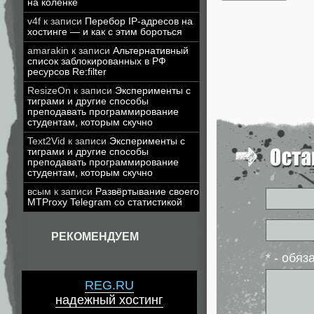
на коленке
v4f
к записи
Перебор IP-адресов на
хостинге — и как с этим бороться
amarakin
к записи
Альтернативный
список заблокированных в РФ
ресурсов Re:filter
ResizeOn
к записи
Эксперименты с
тиграми и другие способы
преподавать программирование
студентам, которым скучно
Text2Vid
к записи
Эксперименты с
тиграми и другие способы
преподавать программирование
студентам, которым скучно
всым
к записи
Развёртывание своего
MTProxy Telegram со статистикой
РЕКОМЕНДУЕМ
* - обя
REG.RU
надежный хостинг