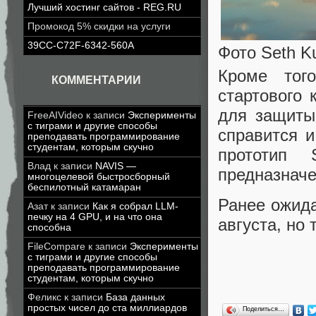
Лучший хостинг сайтов - REG.RU
Промокод 5% скидки на услуги
39CC-C72F-6342-560A
Фото Seth Ku
Кроме тог
КОММЕНТАРИИ
стартового 
для защиты
FreeAIVideo
к записи
Эксперименты
с тиграми и другие способы
справится и
преподавать программирование
студентам, которым скучно
прототип 
Влад
к записи
NAVIS —
предназначе
многоцелевой быстросборный
беспилотный катамаран
Ранее ожида
Азат
к записи
Как я собрал LLM-
печку на 4 GPU, и на что она
августа, но 
способна
FileCompare
к записи
Эксперименты
с тиграми и другие способы
преподавать программирование
студентам, которым скучно
Феликс
к записи
База данных
простых чисел до ста миллиардов
Поделиться…