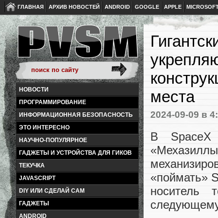
ГЛАВНАЯ
АРХИВ НОВОСТЕЙ
ANDROID
GOOGLE
APPLE
MICROSOF
Гигантск
укрепляю
констру
НОВОСТИ
места
ПРОГРАММИРОВАНИЕ
2024-09-09
в 4
ИНФОРМАЦИОННАЯ БЕЗОПАСНОСТЬ
ЭТО ИНТЕРЕСНО
В SpaceX 
НАУЧНО-ПОПУЛЯРНОЕ
«Мехазил
ГАДЖЕТЫ И УСТРОЙСТВА ДЛЯ ГИКОВ
механизиров
ТЕКУЧКА
«поймать» S
JAVASCRIPT
носитель 
DIY ИЛИ СДЕЛАЙ САМ
следующему 
ГАДЖЕТЫ
ANDROID