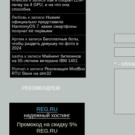
Алексей
к записи
Как я собрал LLM-
печку на 4 GPU, и на что она
способна
Любовь
к записи
Huawei
официально представила
HarmonyOS 7: какие смартфоны
получат её первыми
Артем
к записи
Бесплатные боты,
чтобы раздеть девушку по фото в
2024
sasha
к записи
Майнинг биткоинов
на 55-летнем ветеране IBM 1401
* - обя
Roman
к записи
Реализация ModBus
RTU Slave на stm32
РЕКОМЕНДУЕМ
REG.RU
надежный хостинг
Промокод на скидку 5%
REG.RU