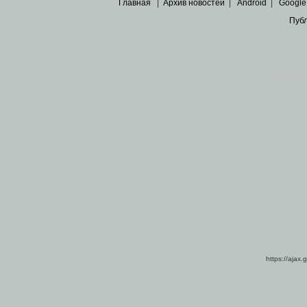
Главная
|
Архив новостей
|
Android
|
Google
Пуб
Все пра
Основными материалами сайта являются
архивные ко
https://ajax.