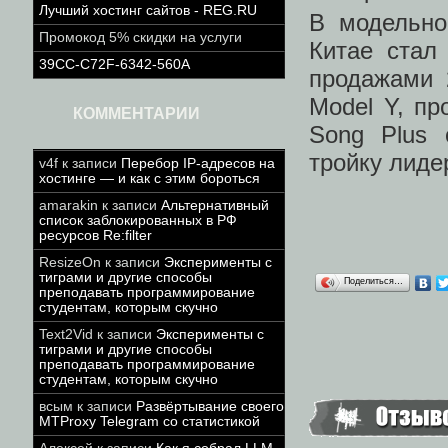
Лучший хостинг сайтов - REG.RU
В модельно
Промокод 5% скидки на услуги
Китае стал
39CC-C72F-6342-560A
продажами 
Model Y, пр
КОММЕНТАРИИ
Song Plus 
тройку лиде
v4f
к записи
Перебор IP-адресов на
хостинге — и как с этим бороться
amarakin
к записи
Альтернативный
список заблокированных в РФ
ресурсов Re:filter
ResizeOn
к записи
Эксперименты с
тиграми и другие способы
Поделиться…
преподавать программирование
студентам, которым скучно
Text2Vid
к записи
Эксперименты с
тиграми и другие способы
преподавать программирование
студентам, которым скучно
всым
к записи
Развёртывание своего
MTProxy Telegram со статистикой