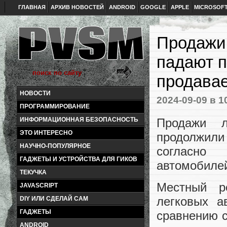
ГЛАВНАЯ
АРХИВ НОВОСТЕЙ
ANDROID
GOOGLE
APPLE
MICROSOF
Продажи
падают 
продава
НОВОСТИ
2024-09-09
в 1
ПРОГРАММИРОВАНИЕ
Продажи л
ИНФОРМАЦИОННАЯ БЕЗОПАСНОСТЬ
ЭТО ИНТЕРЕСНО
продолжили
НАУЧНО-ПОПУЛЯРНОЕ
согласно
ГАДЖЕТЫ И УСТРОЙСТВА ДЛЯ ГИКОВ
автомобиле
ТЕКУЧКА
Местный р
JAVASCRIPT
легковых а
DIY ИЛИ СДЕЛАЙ САМ
ГАДЖЕТЫ
сравнению с
ANDROID