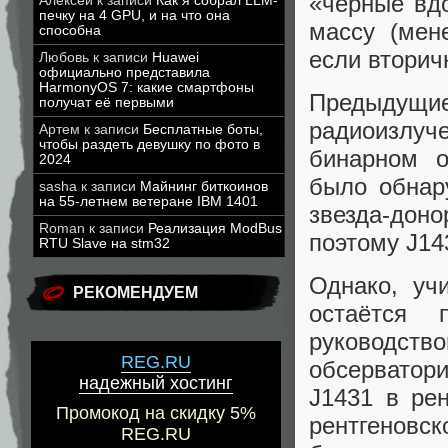
«чёрные вд
Алексей
к записи
Как я собрал LLM-
печку на 4 GPU, и на что она
массу (мен
способна
если вторич
Любовь
к записи
Huawei
официально представила
HarmonyOS 7: какие смартфоны
Предыдущи
получат её первыми
радиоизлу
Артем
к записи
Бесплатные боты,
чтобы раздеть девушку по фото в
бинарном о
2024
было обнар
sasha
к записи
Майнинг биткоинов
на 55-летнем ветеране IBM 1401
звезда-доно
Roman
к записи
Реализация ModBus
поэтому J14
RTU Slave на stm32
Однако, уч
РЕКОМЕНДУЕМ
остаётся 
руководств
REG.RU
обсерватор
надежный хостинг
J1431 в ре
Промокод на скидку 5%
рентгеновс
REG.RU