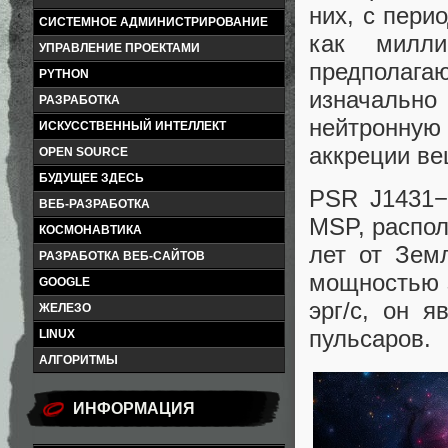
них, с пери
СИСТЕМНОЕ АДМИНИСТРИРОВАНИЕ
как милли
УПРАВЛЕНИЕ ПРОЕКТАМИ
предполагаю
PYTHON
изначально
РАЗРАБОТКА
нейтронную
ИСКУССТВЕННЫЙ ИНТЕЛЛЕКТ
аккреции ве
OPEN SOURCE
БУДУЩЕЕ ЗДЕСЬ
PSR J1431−
ВЕБ-РАЗРАБОТКА
MSP, распол
КОСМОНАВТИКА
лет от Зем
РАЗРАБОТКА ВЕБ-САЙТОВ
мощностью 
GOOGLE
эрг/с, он 
ЖЕЛЕЗО
пульсаров.
LINUX
АЛГОРИТМЫ
ИНФОРМАЦИЯ