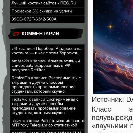
Лучший хостинг сайтов - REG.RU
Промокод 5% скидки на услуги
39CC-C72F-6342-560A
КОММЕНТАРИИ
v4f
к записи
Перебор IP-адресов на
хостинге — и как с этим бороться
amarakin
к записи
Альтернативный
список заблокированных в РФ
ресурсов Re:filter
ResizeOn
к записи
Эксперименты с
тиграми и другие способы
преподавать программирование
студентам, которым скучно
Источник: D
Text2Vid
к записи
Эксперименты с
тиграми и другие способы
Класс э
преподавать программирование
студентам, которым скучно
полувырож
всым
к записи
Развёртывание своего
«паучьими 
MTProxy Telegram со статистикой