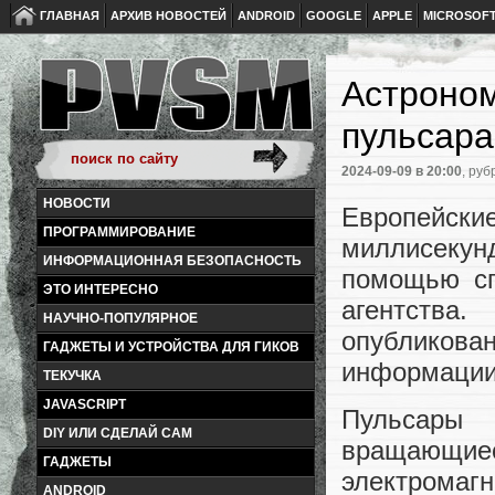
ГЛАВНАЯ
АРХИВ НОВОСТЕЙ
ANDROID
GOOGLE
APPLE
MICROSOF
Астроном
пульсара
2024-09-09
в 20:00
, руб
НОВОСТИ
Европейски
ПРОГРАММИРОВАНИЕ
миллисеку
ИНФОРМАЦИОННАЯ БЕЗОПАСНОСТЬ
помощью сп
ЭТО ИНТЕРЕСНО
агентства
НАУЧНО-ПОПУЛЯРНОЕ
опубликова
ГАДЖЕТЫ И УСТРОЙСТВА ДЛЯ ГИКОВ
информации 
ТЕКУЧКА
JAVASCRIPT
Пульсары 
DIY ИЛИ СДЕЛАЙ САМ
вращающи
ГАДЖЕТЫ
электромаг
ANDROID