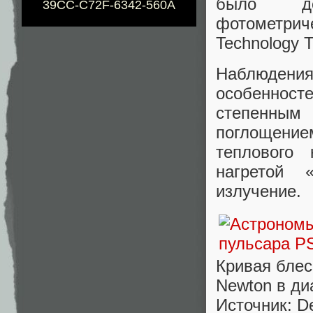
было доп
39CC-C72F-6342-560A
фотометрич
Technology 
Наблюдения 
особенност
степенным
поглощение
теплового
нагретой 
излучение.
Кривая блес
Newton в диа
Источник: De