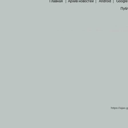
Главная
|
Архив новостей
|
Android
|
Google
Пуб
Все пра
Основными материалами сайта являются
архивные ко
https://ajax.