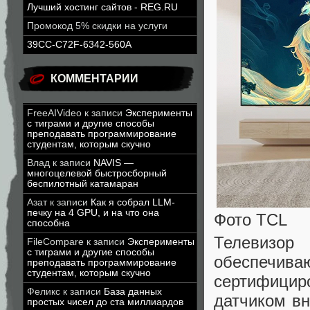
Лучший хостинг сайтов - REG.RU
Промокод 5% скидки на услуги
39CC-C72F-6342-560A
КОММЕНТАРИИ
FreeAIVideo
к записи
Эксперименты
с тиграми и другие способы
преподавать программирование
студентам, которым скучно
Влад
к записи
NAVIS —
многоцелевой быстросборный
беспилотный катамаран
Азат
к записи
Как я собрал LLM-
печку на 4 GPU, и на что она
Фото TCL
способна
Телевизо
FileCompare
к записи
Эксперименты
с тиграми и другие способы
обеспечив
преподавать программирование
студентам, которым скучно
сертифицир
Феликс
к записи
База данных
датчиком вн
простых чисел до ста миллиардов