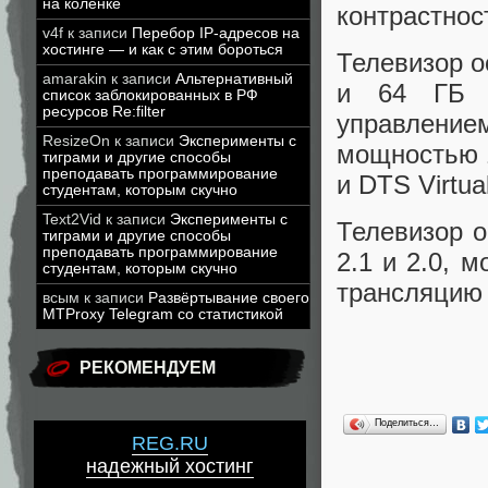
на коленке
контрастнос
v4f
к записи
Перебор IP-адресов на
хостинге — и как с этим бороться
Телевизор о
amarakin
к записи
Альтернативный
и 64 ГБ в
список заблокированных в РФ
ресурсов Re:filter
управлени
ResizeOn
к записи
Эксперименты с
мощностью 1
тиграми и другие способы
преподавать программирование
и DTS Virtua
студентам, которым скучно
Text2Vid
к записи
Эксперименты с
Телевизор о
тиграми и другие способы
преподавать программирование
2.1 и 2.0, 
студентам, которым скучно
трансляцию 
всым
к записи
Развёртывание своего
MTProxy Telegram со статистикой
РЕКОМЕНДУЕМ
Поделиться…
REG.RU
надежный хостинг