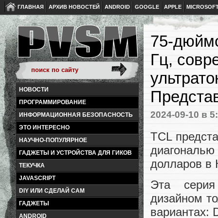
ГЛАВНАЯ
АРХИВ НОВОСТЕЙ
ANDROID
GOOGLE
APPLE
MICROSOF
75-дюймо
Гц, совр
ультрато
НОВОСТИ
Представ
ПРОГРАММИРОВАНИЕ
2024-09-10
в 5
ИНФОРМАЦИОННАЯ БЕЗОПАСНОСТЬ
ЭТО ИНТЕРЕСНО
TCL предста
НАУЧНО-ПОПУЛЯРНОЕ
диагональ
ГАДЖЕТЫ И УСТРОЙСТВА ДЛЯ ГИКОВ
долларов в 
ТЕКУЧКА
JAVASCRIPT
Эта серия 
DIY ИЛИ СДЕЛАЙ САМ
дизайном то
ГАДЖЕТЫ
вариантах: 
ANDROID