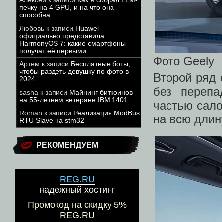
Алексей
к записи
Как я собрал LLM-
печку на 4 GPU, и на что она
способна
Любовь
к записи
Huawei
официально представила
HarmonyOS 7: какие смартфоны
получат её первыми
Фото Geely
Артем
к записи
Бесплатные боты,
чтобы раздеть девушку по фото в
Второй ряд 
2024
без переп
sasha
к записи
Майнинг биткоинов
на 55-летнем ветеране IBM 1401
частью сало
Roman
к записи
Реализация ModBus
на всю длин
RTU Slave на stm32
РЕКОМЕНДУЕМ
REG.RU
надежный хостинг
Промокод на скидку 5%
REG.RU