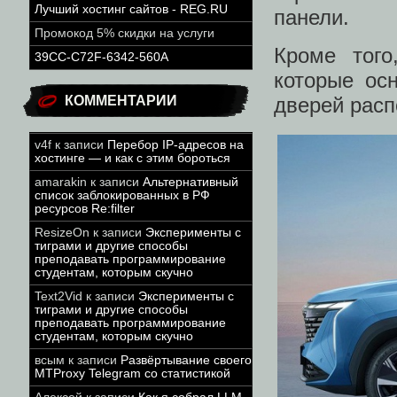
Лучший хостинг сайтов - REG.RU
панели.
Промокод 5% скидки на услуги
Кроме того
39CC-C72F-6342-560A
которые ос
КОММЕНТАРИИ
дверей расп
v4f
к записи
Перебор IP-адресов на
хостинге — и как с этим бороться
amarakin
к записи
Альтернативный
список заблокированных в РФ
ресурсов Re:filter
ResizeOn
к записи
Эксперименты с
тиграми и другие способы
преподавать программирование
студентам, которым скучно
Text2Vid
к записи
Эксперименты с
тиграми и другие способы
преподавать программирование
студентам, которым скучно
всым
к записи
Развёртывание своего
MTProxy Telegram со статистикой