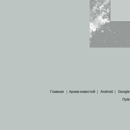
Главная
|
Архив новостей
|
Android
|
Google
Пуб
Все пра
Основными материалами сайта являются
архивные ко