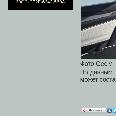
39CC-C72F-6342-560A
Фото Geely
По данным T
может состав
Поделиться…