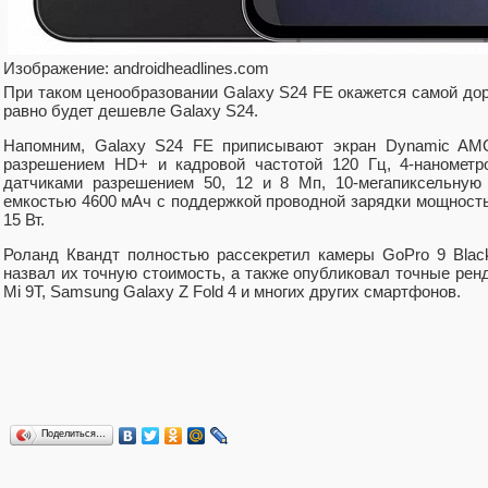
Изображение: androidheadlines.com
При таком ценообразовании Galaxy S24 FE окажется самой дор
равно будет дешевле Galaxy S24.
Напомним, Galaxy S24 FE приписывают экран Dynamic AM
разрешением HD+ и кадровой частотой 120 Гц, 4-нанометр
датчиками разрешением 50, 12 и 8 Мп, 10-мегапиксельную
емкостью 4600 мАч с поддержкой проводной зарядки мощност
15 Вт.
Роланд Квандт полностью рассекретил камеры GoPro 9 Blac
назвал их точную стоимость, а также опубликовал точные ренд
Mi 9T, Samsung Galaxy Z Fold 4 и многих других смартфонов.
Поделиться…