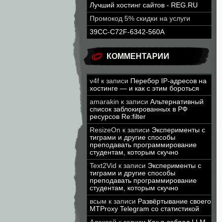
Лучший хостинг сайтов - REG.RU
Промокод 5% скидки на услуги
39CC-C72F-6342-560A
КОММЕНТАРИИ
v4f
к записи
Перебор IP-адресов на
хостинге — и как с этим бороться
amarakin
к записи
Альтернативный
список заблокированных в РФ
ресурсов Re:filter
ResizeOn
к записи
Эксперименты с
тиграми и другие способы
преподавать программирование
студентам, которым скучно
Text2Vid
к записи
Эксперименты с
тиграми и другие способы
преподавать программирование
студентам, которым скучно
всым
к записи
Развёртывание своего
MTProxy Telegram со статистикой