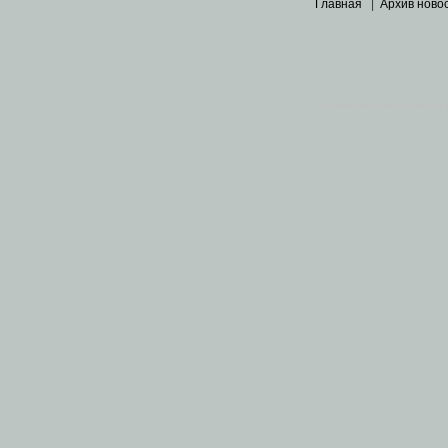
Главная
|
Архив ново
Основными материалами 