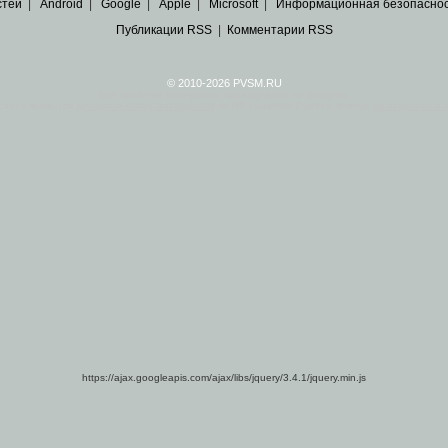
стей
|
Android
|
Google
|
Apple
|
Microsoft
|
Информационная безопасно
Публикации RSS
|
Комментарии RSS
© 2010-2026 PVSM.RU
Все права на материалы принадлежат их авторам.
сайта являются
архивные копии материалов
по ИТ тематике Рунета, взятые
из открытых и 
https://ajax.googleapis.com/ajax/libs/jquery/3.4.1/jquery.min.js