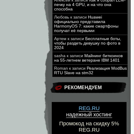
Алексей
к записи
Как я собрал LLM-
печку на 4 GPU, и на что она
способна
Любовь
к записи
Huawei
официально представила
HarmonyOS 7: какие смартфоны
получат её первыми
Артем
к записи
Бесплатные боты,
чтобы раздеть девушку по фото в
2024
sasha
к записи
Майнинг биткоинов
на 55-летнем ветеране IBM 1401
Roman
к записи
Реализация ModBus
RTU Slave на stm32
РЕКОМЕНДУЕМ
REG.RU
надежный хостинг
Промокод на скидку 5%
REG.RU