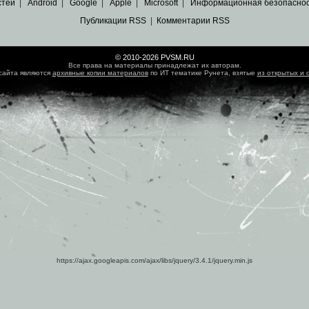
стей
|
Android
|
Google
|
Apple
|
Microsoft
|
Информационная безопасно
Публикации RSS
|
Комментарии RSS
© 2010-2026 PVSM.RU
Все права на материалы принадлежат их авторам.
сайта являются
архивные копии материалов
по ИТ тематике Рунета, взятые
из открытых и 
https://ajax.googleapis.com/ajax/libs/jquery/3.4.1/jquery.min.js