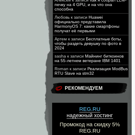
Алексей
к записи
Как я собрал LLM-
печку на 4 GPU, и на что она
способна
Любовь
к записи
Huawei
официально представила
HarmonyOS 7: какие смартфоны
получат её первыми
Артем
к записи
Бесплатные боты,
чтобы раздеть девушку по фото в
2024
sasha
к записи
Майнинг биткоинов
на 55-летнем ветеране IBM 1401
Roman
к записи
Реализация ModBus
RTU Slave на stm32
РЕКОМЕНДУЕМ
REG.RU
надежный хостинг
Промокод на скидку 5%
REG.RU