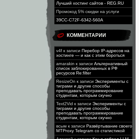
Лучший хостинг сайтов - REG.RU
Промокод 5% скидки на услуги
39CC-C72F-6342-560A
КОММЕНТАРИИ
v4f
к записи
Перебор IP-адресов на
хостинге — и как с этим бороться
amarakin
к записи
Альтернативный
список заблокированных в РФ
ресурсов Re:filter
ResizeOn
к записи
Эксперименты с
тиграми и другие способы
преподавать программирование
студентам, которым скучно
Text2Vid
к записи
Эксперименты с
тиграми и другие способы
преподавать программирование
студентам, которым скучно
всым
к записи
Развёртывание своего
MTProxy Telegram со статистикой