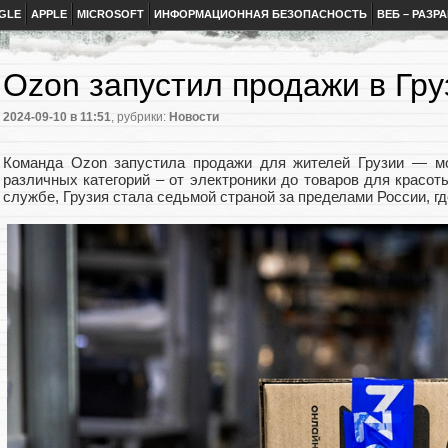
GLE
APPLE
MICROSOFT
ИНФОРМАЦИОННАЯ БЕЗОПАСНОСТЬ
ВЕБ – РАЗР
Ozon запустил продажи в Гру
2024-09-10
в 11:51
, рубрики:
Новости
Команда Ozon запустила продажи для жителей Грузии — мо
различных категорий – от электроники до товаров для красоты
службе, Грузия стала седьмой страной за пределами России, г