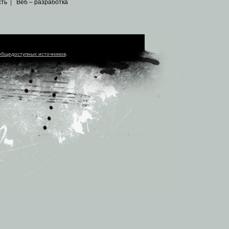
сть
|
Веб – разработка
общедоступных источников
.