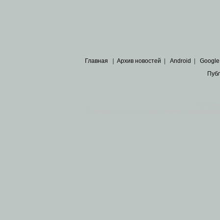
Главная
|
Архив новостей
|
Android
|
Google
Пуб
Все пра
Основными материалами сайта являются
архивные ко