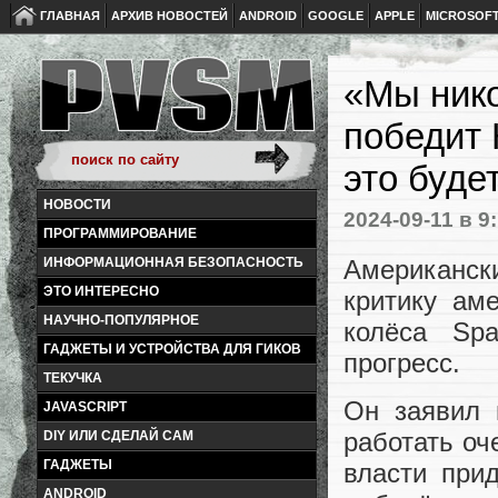
ГЛАВНАЯ
АРХИВ НОВОСТЕЙ
ANDROID
GOOGLE
APPLE
MICROSOF
«Мы нико
победит 
это буде
НОВОСТИ
2024-09-11
в 9
ПРОГРАММИРОВАНИЕ
Американс
ИНФОРМАЦИОННАЯ БЕЗОПАСНОСТЬ
ЭТО ИНТЕРЕСНО
критику ам
НАУЧНО-ПОПУЛЯРНОЕ
колёса Spa
ГАДЖЕТЫ И УСТРОЙСТВА ДЛЯ ГИКОВ
прогресс.
ТЕКУЧКА
Он заявил 
JAVASCRIPT
работать оч
DIY ИЛИ СДЕЛАЙ САМ
ГАДЖЕТЫ
власти при
ANDROID