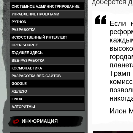
доберётся д
СИСТЕМНОЕ АДМИНИСТРИРОВАНИЕ
УПРАВЛЕНИЕ ПРОЕКТАМИ
Если 
PYTHON
рефор
РАЗРАБОТКА
ИСКУССТВЕННЫЙ ИНТЕЛЛЕКТ
каждым
OPEN SOURCE
высоко
БУДУЩЕЕ ЗДЕСЬ
город
ВЕБ-РАЗРАБОТКА
плане
КОСМОНАВТИКА
Трамп
РАЗРАБОТКА ВЕБ-САЙТОВ
комисс
GOOGLE
позвол
ЖЕЛЕЗО
никогд
LINUX
АЛГОРИТМЫ
Илон 
ИНФОРМАЦИЯ