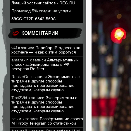
Лучший хостинг сайтов - REG.RU
Промокод 5% скидки на услуги
39CC-C72F-6342-560A
КОММЕНТАРИИ
v4f
к записи
Перебор IP-адресов на
хостинге — и как с этим бороться
amarakin
к записи
Альтернативный
список заблокированных в РФ
ресурсов Re:filter
ResizeOn
к записи
Эксперименты с
тиграми и другие способы
преподавать программирование
студентам, которым скучно
Text2Vid
к записи
Эксперименты с
тиграми и другие способы
преподавать программирование
студентам, которым скучно
всым
к записи
Развёртывание своего
MTProxy Telegram со статистикой