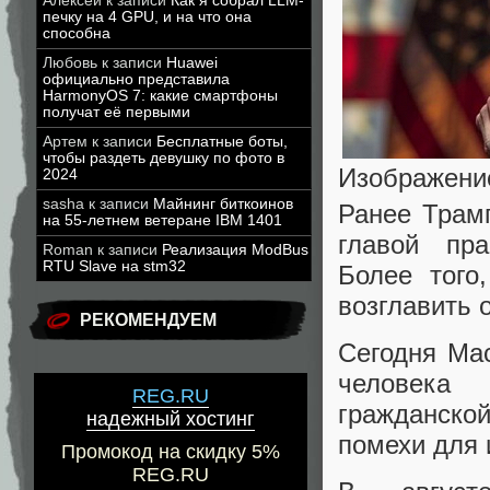
Алексей
к записи
Как я собрал LLM-
печку на 4 GPU, и на что она
способна
Любовь
к записи
Huawei
официально представила
HarmonyOS 7: какие смартфоны
получат её первыми
Артем
к записи
Бесплатные боты,
чтобы раздеть девушку по фото в
Изображение
2024
sasha
к записи
Майнинг биткоинов
Ранее Трамп
на 55-летнем ветеране IBM 1401
главой пра
Roman
к записи
Реализация ModBus
RTU Slave на stm32
Более того
возглавить о
РЕКОМЕНДУЕМ
Сегодня Ма
человека
REG.RU
гражданской
надежный хостинг
помехи для 
Промокод на скидку 5%
REG.RU