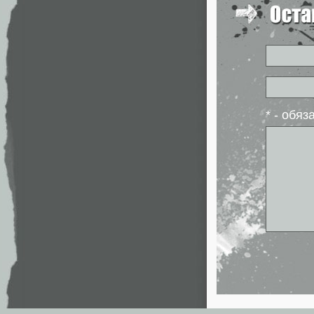
* - обя