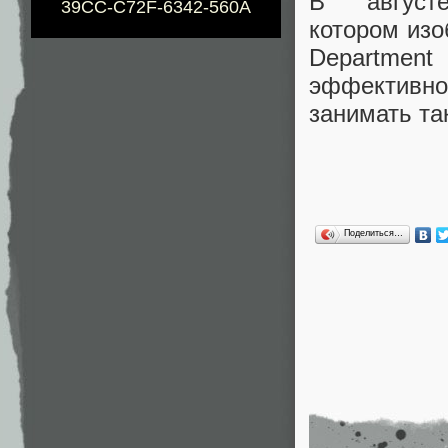
В авгус
39CC-C72F-6342-560A
котором изо
Departmen
эффективно
занимать та
Поделиться…